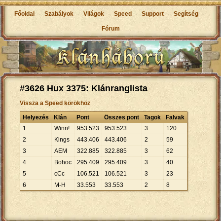
Főoldal
-
Szabályok
-
Világok
-
Speed
-
Support
-
Segítség
-
Fórum
#3626 Hux 3375: Klánranglista
Vissza a Speed körökhöz
Helyezés
Klán
Pont
Összes pont
Tagok
Falvak
1
Winn!
953
.
523
953
.
523
3
120
2
Kings
443
.
406
443
.
406
2
59
3
AEM
322
.
885
322
.
885
3
62
4
Bohoc
295
.
409
295
.
409
3
40
5
cCc
106
.
521
106
.
521
3
23
6
M-H
33
.
553
33
.
553
2
8