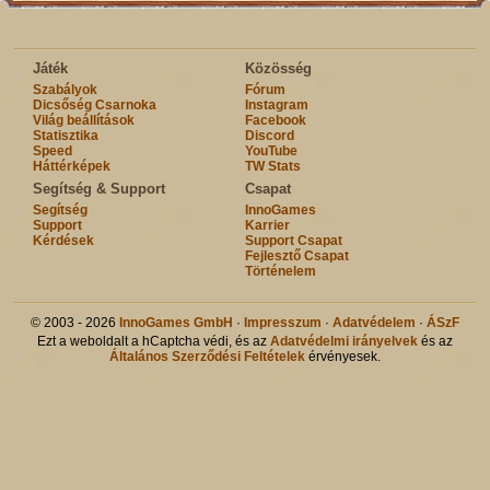
Játék
Közösség
Szabályok
Fórum
Dicsőség Csarnoka
Instagram
Világ beállítások
Facebook
Statisztika
Discord
Speed
YouTube
Háttérképek
TW Stats
Segítség & Support
Csapat
Segítség
InnoGames
Support
Karrier
Kérdések
Support Csapat
Fejlesztő Csapat
Történelem
© 2003 - 2026
InnoGames GmbH
·
Impresszum
·
Adatvédelem
·
ÁSzF
Ezt a weboldalt a hCaptcha védi, és az
Adatvédelmi irányelvek
és az
Általános Szerződési Feltételek
érvényesek.