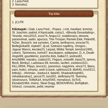
Laza.Fred.
Norodia1
Top klán
|CoTR
Klántagok:
i.Gab, Laza.Fred., -Popey-, r.roli, maxitaxi, tommyr,
St. Joachim, patriot, A Nyolcadik, csirsz1, =Bloody Devastating=,
Yesode, micu2010, zozo74, Anguc12, svabkovacs, dexexe,
paranolmal, sadin, apucius, The-Trooper, Remek Elek, Petex08,
%Der_Bosss%, lee ezredes, Carme, kertharcos, mcezar70,
Belfegorka69, myke87, dj.xd, Szikrázó napfény, -Drogos-,
Jaguar Mancs, kecske23, t.arpad, Militia Templi, bendzsi1995,
csheni, Tarimenes, hoho67, koczkajero, editpepee, D..A, Death
Angel69, gyurikkrisz, pszicho.törp, batka72, andras82,
krisz8888, marabu, csaba101, Fegyus, zolax86, basa70, zpress,
fibo9, Bimby2, Ladislaus 68, kvnobo, laciferi, zsoldos1021,
KILL3R94, Pityyu, levcsi11, panonius, nagyimre, vince72, titans,
pani, botici, zrinyisz, andi is back, optimusz19, tibi640, rico0313,
tothlaj1, -Ahriman-, bartus14, fatal40, ShadowKnight01,
mihalikandras1, jancsi75, turo001, delfinlany78, Teemmy,
istvanszucs, ToMyKaX, krisz5565, monalizus, SoToS,
Elizabet1964, imarsi, Steal Dogg, BENOVIRAG, BuRgIkah,
Ulixes2, cossacks, petiit, neymar