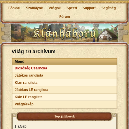
Főoldal
-
Szabályok
-
Világok
-
Speed
-
Support
-
Segítség
-
Fórum
Világ 10 archívum
Menü
Dicsőség Csarnoka
Játékos ranglista
Klán ranglista
Játékos LE ranglista
Klán LE ranglista
Világtérkép
Top játékosok
i.Gab