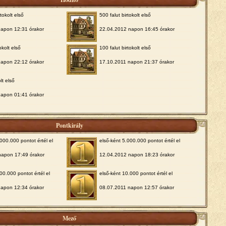
tokolt első
500 falut birtokolt első
napon 12:31 órakor
22.04.2012 napon 16:45 órakor
okolt első
100 falut birtokolt első
napon 22:12 órakor
17.10.2011 napon 21:37 órakor
olt első
napon 01:41 órakor
Pontkirály
000.000 pontot értél el
első-ként 5.000.000 pontot értél el
napon 17:49 órakor
12.04.2012 napon 18:23 órakor
00.000 pontot értél el
első-ként 10.000 pontot értél el
napon 12:34 órakor
08.07.2011 napon 12:57 órakor
Mező