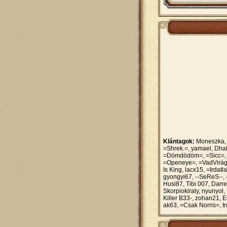
Klántagok:
Moneszka, 
=Shrek.=, yamael, Dhal
=Dömdödöm=, =Sicc=, =-
=Openeye=, =VadVirág=d
Is King, lacx15, =Irda
gyongyi67, --SeReS--, 
Husi87, Tibi 007, Darre
Skorpiokiraly, nyunyol,
Killer B33-, zohan21, E
ak63, =Csak Norris=, tr