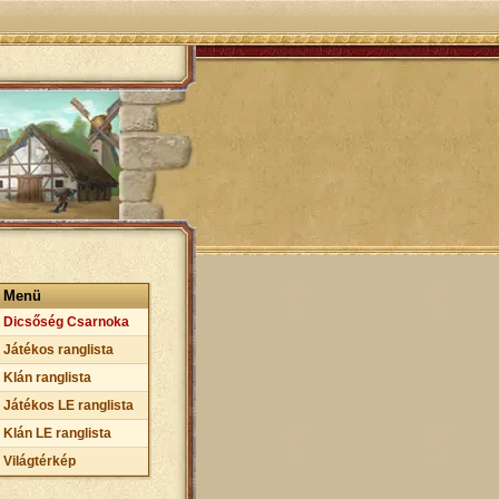
Menü
Dicsőség Csarnoka
Játékos ranglista
Klán ranglista
Játékos LE ranglista
Klán LE ranglista
Világtérkép