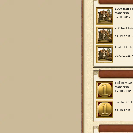
1000 falut bir
Moneszka
02.11.2012 
250 falut birt
23.12.2011 
2 falut birtok
08.07.2011 
első-ként 10.
Moneszka
17.10.2012 
első-ként 1.0
19.10.2011 