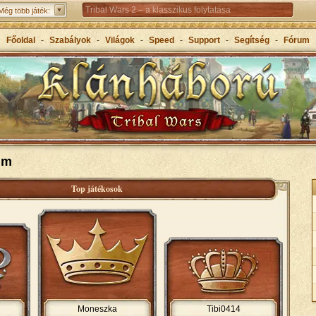
Tribal Wars 2 – a klasszikus folytatása
Még több játék:
Forge of Empires – Korokon átívelő stratégiai játék
Főoldal
-
Szabályok
-
Világok
-
Speed
-
Support
-
Segítség
-
Fórum
Grepolis – Építs birodalmat az ókori Görögországban
um
Top játékosok
Moneszka
Tibi0414