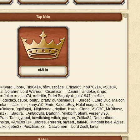
Top klán
=MH=
=Kvarg Lipot=, Tibi0414, rémuszbácsi, Erika965, np970214, =Süsü=,
al, 50jahre, Lord Warrior, =Cicamica=, =Dzsini=, ándoke, singo,
Joker-=, alien74, =nirriti=, Erdei Bagolyok, jula1947, mefike,
dildiko, csubi, joni85, praffy, dühösmagus, =Borozó=, Lord Duc, Maicon
tlanka=, =Jázmin=, kanya10, Emir., KatonaBoy, Halál mágus, Tankolo,
=Baker=, ügyifogyi, -Nightcode-, rhythm, hsapi, Ginna, V1G3C, MrRikosz,
n17, =.Bagira.=, Antalovits, Dartonn, *ekibbit*, ptomi, versenyi96,
 Pras, Taur, gyapot, bewitching witch, papone, Zolika84, Dementhoor, -
nsign, =AmEtIsT1=, Ultores, erererer, bl@ed., fatal40, Mindent bele, Agisz,
ufko, gebe27, Pusztítás..x3, =Catwomen=, Lord Zsolt, tania
Hódító