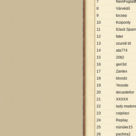
7
NemFoglalt
8
Várvédő
9
tocsep
10
Koiponty
11
IIJack Spar
12
fater
13
szundi bt
14
ata774
15
20ti2
16
geri3d
17
Zantex
18
bloodz
19
Yesode
20
decastellor
21
XXXXX
22
lady madon
23
csipilaci
24
Replay.
25
nünüke15
26
pachira2