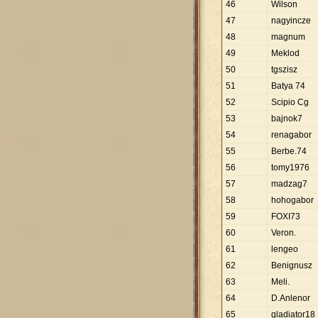
46
Wilson
47
nagyincze
48
magnum
49
Meklod
50
tgszisz
51
Batya 74
52
Scipio Cg
53
bajnok7
54
renagabor
55
Berbe.74
56
tomy1976
57
madzag7
58
hohogabor
59
FOXI73
60
Veron.
61
lengeo
62
Benignusz
63
Meli.
64
D.Anlenor
65
gladiator18