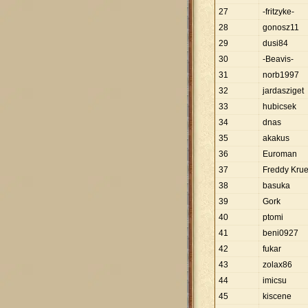
27
-fritzyke-
28
gonosz11
29
dusi84
30
-Beavis-
31
norb1997
32
jardasziget
33
hubicsek
34
dnas
35
akakus
36
Euroman
37
Freddy Kru
38
basuka
39
Gork
40
ptomi
41
beni0927
42
fukar
43
zolax86
44
imicsu
45
kiscene