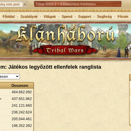
Tribal Wars 2 – a klasszikus folytatása
Még több játék:
Forge of Empires – Korokon átívelő stratégiai játék
Főoldal
-
Szabályok
-
Világok
-
Speed
-
Support
-
Segítség
-
Fórum
Grepolis – Építs birodalmat az ókori Görögországban
m: Játékos legyőzött ellenfelek ranglista
Összesen
464
.
662
.
092
=
437
.
651
.
962
241
.
121
.
660
236
.
242
.
624
205
.
044
.
461
196
.
352
.
392