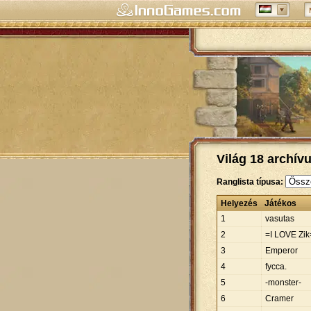
Világ 18 archívu
Ranglista típusa:
Helyezés
Játékos
1
vasutas
2
=I LOVE Zik
3
Emperor
4
fycca.
5
-monster-
6
Cramer