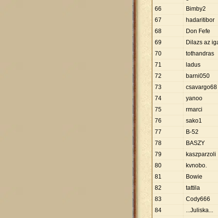
66
Bimby2
67
hadaritibor
68
Don Fefe
69
Dilazs az ig
70
tothandras
71
ladus
72
barni050
73
csavargo68
74
yanoo
75
rmarci
76
sako1
77
B-52
78
BASZY
79
kaszparzoli
80
kvnobo.
81
Bowie
82
tattila
83
Cody666
84
...Juliska...