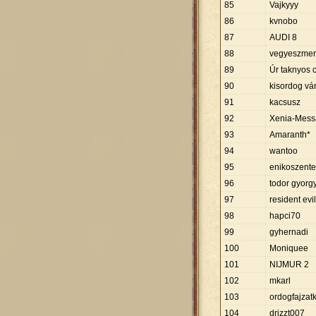
85
Vajkyyy
86
kvnobo
87
AUDI 8
88
vegyeszme
89
Úr taknyos 
90
kisordog vá
91
kacsusz
92
Xenia-Mess
93
Amaranth*
94
wantoo
95
enikoszente
96
todor gyorg
97
resident evil
98
hapci70
99
gyhernadi
100
Moniquee
101
NIJMUR 2
102
mkarl
103
ordogfajzat
104
drizzt007