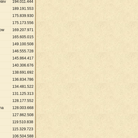
Név
194
.
011
.
444
189
.
191
.
553
175
.
839
.
930
175
.
173
.
556
row
169
.
207
.
971
165
.
605
.
015
149
.
100
.
508
146
.
555
.
728
145
.
864
.
417
140
.
306
.
676
138
.
691
.
692
136
.
834
.
786
134
.
481
.
522
131
.
125
.
313
128
.
177
.
552
na
128
.
003
.
668
127
.
862
.
508
119
.
510
.
838
115
.
329
.
723
106
.
504
.
588