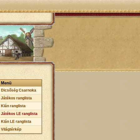
Menü
Dicsőség Csarnoka
Játékos ranglista
Klán ranglista
Játékos LE ranglista
Klán LE ranglista
Világtérkép