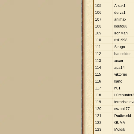
105
Arsak1
106
durva1
107
animax
108
koutouu
109
IronMan
110
risi1998
111
S.rugo
112
hariseldon
113
xexer
114
apa14
115
viktorrio
116
kano
117
rf01
118
L0rehunter
119
terroristatev
120
cszooli77
121
Dudiworld
122
GUMA
123
Moldik