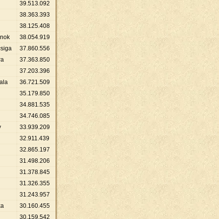
39
.
513
.
092
38
.
363
.
393
38
.
125
.
408
rnok
38
.
054
.
919
csiga
37
.
860
.
556
ra
37
.
363
.
850
37
.
203
.
396
ala
36
.
721
.
509
35
.
179
.
850
34
.
881
.
535
34
.
746
.
085
y
33
.
939
.
209
32
.
911
.
439
32
.
865
.
197
31
.
498
.
206
31
.
378
.
845
31
.
326
.
355
31
.
243
.
957
ka
30
.
160
.
455
30
.
159
.
542