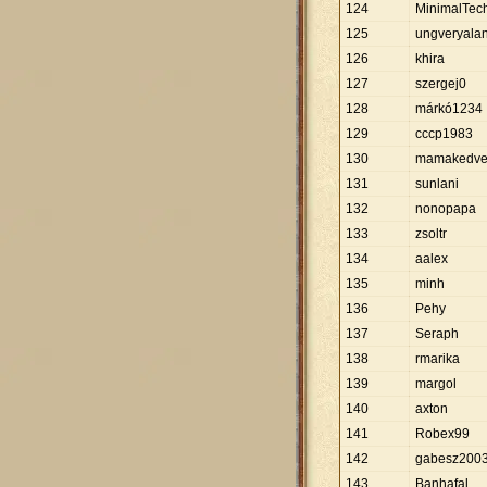
124
MinimalTec
125
ungveryala
126
khira
127
szergej0
128
márkó1234
129
cccp1983
130
mamakedve
131
sunlani
132
nonopapa
133
zsoltr
134
aalex
135
minh
136
Pehy
137
Seraph
138
rmarika
139
margol
140
axton
141
Robex99
142
gabesz200
143
Banhafal