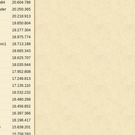
h84
20
.
604
.
786
nder
20
.
250
.
365
20
.
218
.
913
19
.
850
.
804
19
.
277
.
304
18
.
975
.
774
nc1
18
.
713
.
188
18
.
665
.
343
18
.
625
.
707
18
.
035
.
944
17
.
952
.
808
17
.
246
.
813
17
.
135
.
110
16
.
532
.
232
16
.
480
.
268
16
.
456
.
852
16
.
397
.
366
16
.
196
.
417
3
15
.
838
.
201
15
.
758
.
283