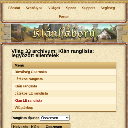
Főoldal
-
Szabályok
-
Világok
-
Speed
-
Support
-
Segítség
-
Fórum
Világ 33 archívum: Klán ranglista:
legyőzött ellenfelek
Menü
Dicsőség Csarnoka
Játékos ranglista
Klán ranglista
Játékos LE ranglista
Klán LE ranglista
Világtérkép
Ranglista típusa:
Helyezés
Klán
Összesen