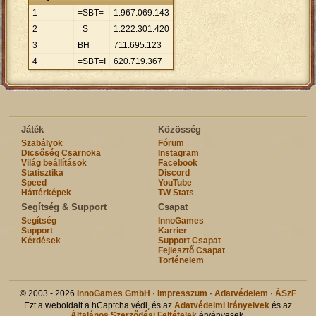
1
=SBT=
1
.
967
.
069
.
143
2
=S=
1
.
222
.
301
.
420
3
BH
711
.
695
.
123
4
=SBT=I
620
.
719
.
367
Játék
Közösség
Szabályok
Fórum
Dicsőség Csarnoka
Instagram
Világ beállítások
Facebook
Statisztika
Discord
Speed
YouTube
Háttérképek
TW Stats
Segítség & Support
Csapat
Segítség
InnoGames
Support
Karrier
Kérdések
Support Csapat
Fejlesztő Csapat
Történelem
© 2003 - 2026
InnoGames GmbH
·
Impresszum
·
Adatvédelem
·
ÁSzF
Ezt a weboldalt a hCaptcha védi, és az
Adatvédelmi irányelvek
és az
Általános Szerződési Feltételek
érvényesek.