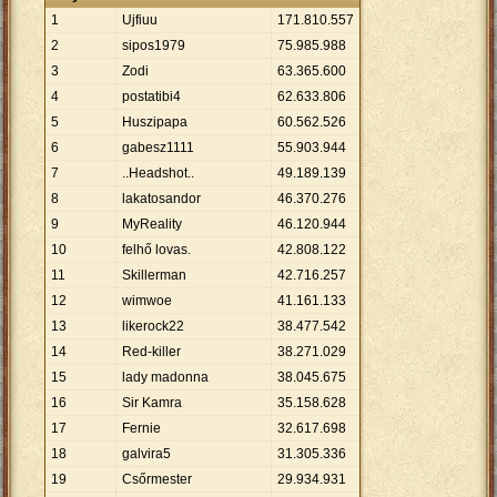
1
Ujfiuu
171
.
810
.
557
2
sipos1979
75
.
985
.
988
3
Zodi
63
.
365
.
600
4
postatibi4
62
.
633
.
806
5
Huszipapa
60
.
562
.
526
6
gabesz1111
55
.
903
.
944
7
..Headshot..
49
.
189
.
139
8
lakatosandor
46
.
370
.
276
9
MyReality
46
.
120
.
944
10
felhő lovas.
42
.
808
.
122
11
Skillerman
42
.
716
.
257
12
wimwoe
41
.
161
.
133
13
likerock22
38
.
477
.
542
14
Red-killer
38
.
271
.
029
15
lady madonna
38
.
045
.
675
16
Sir Kamra
35
.
158
.
628
17
Fernie
32
.
617
.
698
18
galvira5
31
.
305
.
336
19
Csőrmester
29
.
934
.
931