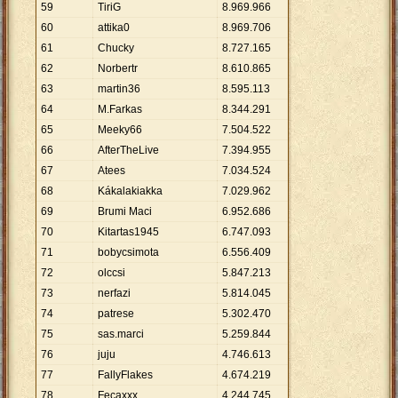
59
TiriG
8
.
969
.
966
60
attika0
8
.
969
.
706
61
Chucky
8
.
727
.
165
62
Norbertr
8
.
610
.
865
63
martin36
8
.
595
.
113
64
M.Farkas
8
.
344
.
291
65
Meeky66
7
.
504
.
522
66
AfterTheLive
7
.
394
.
955
67
Atees
7
.
034
.
524
68
Kákalakiakka
7
.
029
.
962
69
Brumi Maci
6
.
952
.
686
70
Kitartas1945
6
.
747
.
093
71
bobycsimota
6
.
556
.
409
72
olccsi
5
.
847
.
213
73
nerfazi
5
.
814
.
045
74
patrese
5
.
302
.
470
75
sas.marci
5
.
259
.
844
76
juju
4
.
746
.
613
77
FallyFlakes
4
.
674
.
219
78
Fecaxxx
4
.
244
.
745