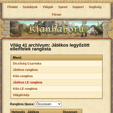
Főoldal
-
Szabályok
-
Világok
-
Speed
-
Support
-
Segítség
-
Fórum
Világ 41 archívum: Játékos legyőzött
ellenfelek ranglista
Menü
Dicsőség Csarnoka
Játékos ranglista
Klán ranglista
Játékos LE ranglista
Klán LE ranglista
Világtérkép
Ranglista típusa:
Helyezés
Játékos
Összesen