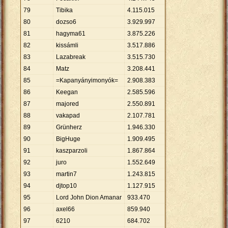
79
Tibika
4
.
115
.
015
80
dozso6
3
.
929
.
997
81
hagyma61
3
.
875
.
226
82
kissámli
3
.
517
.
886
83
Lazabreak
3
.
515
.
730
84
Matz
3
.
208
.
441
85
=Kapanyányimonyók=
2
.
908
.
383
86
Keegan
2
.
585
.
596
87
majored
2
.
550
.
891
88
vakapad
2
.
107
.
781
89
Grünherz
1
.
946
.
330
90
BigHuge
1
.
909
.
495
91
kaszparzoli
1
.
867
.
864
92
juro
1
.
552
.
649
93
martin7
1
.
243
.
815
94
djtop10
1
.
127
.
915
95
Lord John Dion Amanar
933
.
470
96
axel66
859
.
940
97
6210
684
.
702