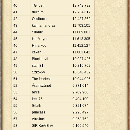
40
=Ghost=
12
.
742
.
792
41
dectum
12
.
734
.
617
42
Ocsibocs
12
.
487
.
362
43
kalman.andras
11
.
703
.
101
44
Silonix
11
.
669
.
001
45
HerMayer
11
.
613
.
305
46
Hínárkóc
11
.
412
.
127
47
xexer
11
.
063
.
642
48
Blackdevil
10
.
937
.
426
49
stam31
10
.
816
.
762
50
Szkokky
10
.
340
.
452
51
The fearless
10
.
044
.
026
52
Áramszünet
9
.
871
.
614
53
bircsi
9
.
709
.
980
54
feco76
9
.
404
.
100
55
Gilath
9
.
321
.
674
56
princass
9
.
298
.
497
57
AfroJack
9
.
258
.
762
58
StRiKeArEnA
9
.
109
.
540