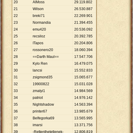
20
AlMoss
29
.
119
.
802
21
Wilson
26
.
530
.
887
22
breki71
22
.
269
.
901
23
Normandia
21
.
394
.
455
24
emu420
20
.
536
.
092
25
recsiloz
20
.
392
.
785
26
ITapos
20
.
204
.
806
27
rossonero20
18
.
060
.
394
28
==Darth Maul==
17
.
547
.
706
29
Kylo Ren
16
.
479
.
075
30
lancsi
15
.
552
.
833
31
zsigmond35
15
.
065
.
677
32
19900822
15
.
031
.
028
33
zmatyi1
14
.
984
.
569
34
patriot
14
.
976
.
142
35
Nightshadow
14
.
563
.
394
36
printer67
13
.
985
.
679
37
Belfegorka69
13
.
565
.
995
38
imarsi
13
.
371
.
756
39
-Rettenthetetlenek-
12
.
806
.
819