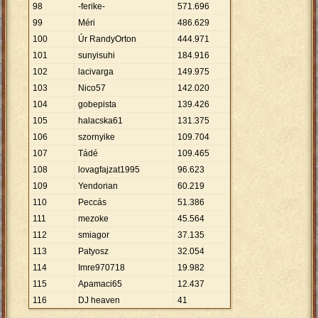
98
-ferike-
571
.
696
99
Méri
486
.
629
100
Úr RandyOrton
444
.
971
101
sunyisuhi
184
.
916
102
lacivarga
149
.
975
103
Nico57
142
.
020
104
gobepista
139
.
426
105
halacska61
131
.
375
106
szornyike
109
.
704
107
Tádé
109
.
465
108
lovagfajzat1995
96
.
623
109
Yendorian
60
.
219
110
Peccás
51
.
386
111
mezoke
45
.
564
112
smiagor
37
.
135
113
Patyosz
32
.
054
114
Imre970718
19
.
982
115
Apamaci65
12
.
437
116
DJ heaven
41