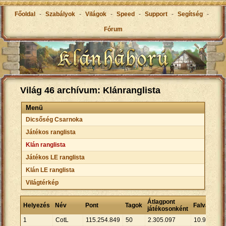
Főoldal
-
Szabályok
-
Világok
-
Speed
-
Support
-
Segítség
-
Fórum
Világ 46 archívum: Klánranglista
Menü
Dicsőség Csarnoka
Játékos ranglista
Klán ranglista
Játékos LE ranglista
Klán LE ranglista
Világtérkép
Átlagpont
Át
Helyezés
Név
Pont
Tagok
Falvak
játékosonként
fa
1
CotL
115
.
254
.
849
50
2
.
305
.
097
10
.
932
10