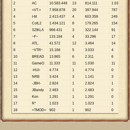
2
AC
10
.
583
.
449
13
814
.
111
1
.
031
10
3
=VT.=
7
.
958
.
878
20
397
.
944
787
10
4
I-M
2
.
413
.
437
4
603
.
359
249
9
.
5
CotL2
1
.
434
.
121
8
179
.
265
154
9
.
6
SZIKLA
966
.
431
3
322
.
144
91
10
7
~F~
133
.
184
4
33
.
296
17
7
.
8
ATL.
41
.
572
12
3
.
464
14
2
.
9
~VTR~
15
.
166
5
3
.
033
4
3
.
10
BREAD
13
.
865
6
2
.
311
6
2
.
11
GameO.
11
.
333
11
1
.
030
11
1
.
12
-HUI-
4
.
774
1
4
.
774
0
13
NRB
3
.
424
3
1
.
141
3
1
.
14
-JBH-
2
.
824
1
2
.
824
1
2
.
15
JBandy
2
.
483
1
2
.
483
0
16
Kon
1
.
291
1
1
.
291
0
17
R*
1
.
023
1
1
.
023
1
1
.
18
=TMOD=
902
1
902
0