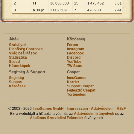
2
FF
36
.
836
.
300
25
1
.
473
.
452
3
.
619
10
3
a100jo
3
.
002
.
509
7
428
.
930
299
10
Játék
Közösség
Szabályok
Fórum
Dicsőség Csarnoka
Instagram
Világ beállítások
Facebook
Statisztika
Discord
Speed
YouTube
Háttérképek
TW Stats
Segítség & Support
Csapat
Segítség
InnoGames
Support
Karrier
Kérdések
Support Csapat
Fejlesztő Csapat
Történelem
© 2003 - 2026
InnoGames GmbH
·
Impresszum
·
Adatvédelem
·
ÁSzF
Ezt a weboldalt a hCaptcha védi, és az
Adatvédelmi irányelvek
és az
Általános Szerződési Feltételek
érvényesek.