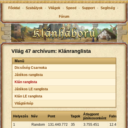
Főoldal
-
Szabályok
-
Világok
-
Speed
-
Support
-
Segítség
-
Fórum
Világ 47 archívum: Klánranglista
Menü
Dicsőség Csarnoka
Játékos ranglista
Klán ranglista
Játékos LE ranglista
Klán LE ranglista
Világtérkép
Átlagpont
Át
Helyezés
Név
Pont
Tagok
Falvak
játékosonként
fa
1
Random
131
.
440
.
772
35
3
.
755
.
451
12
.
451
10