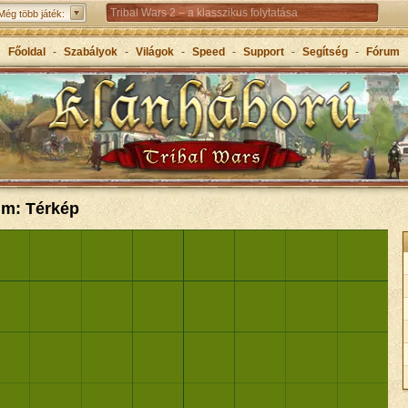
Tribal Wars 2 – a klasszikus folytatása
Még több játék:
Forge of Empires – Korokon átívelő stratégiai játék
Főoldal
-
Szabályok
-
Világok
-
Speed
-
Support
-
Segítség
-
Fórum
Grepolis – Építs birodalmat az ókori Görögországban
um: Térkép