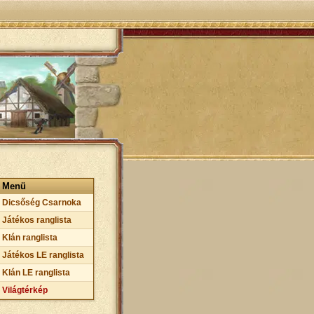
Menü
Dicsőség Csarnoka
Játékos ranglista
Klán ranglista
Játékos LE ranglista
Klán LE ranglista
Világtérkép