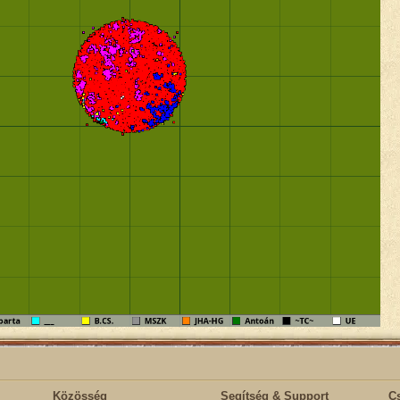
Közösség
Segítség & Support
C