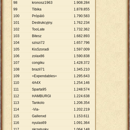
98
kronosz1963
1
.
908
.
284
99
Tibika
1
.
878
.
855
100
Própáló
1
.
790
.
583
101
Destrukcyjny.
1
.
762
.
234
102
TooLate
1
.
732
.
362
103
Bitesz
1
.
682
.
893
104
sziszi72
1
.
657
.
796
105
KisSzoradi
1
.
597
.
009
106
zolax86
1
.
590
.
838
107
congiku
1
.
428
.
372
108
brazil71
1
.
345
.
210
109
=Expendables=
1
.
295
.
643
110
4A4X
1
.
254
.
146
111
Sparta95
1
.
248
.
574
112
HAMBURGI
1
.
224
.
638
113
Tankolo
1
.
206
.
354
114
-Via-
1
.
202
.
219
115
Gallenxd
1
.
153
.
611
116
nyulas69
1
.
091
.
364
117
skrzetusky
1
.
064
.
148