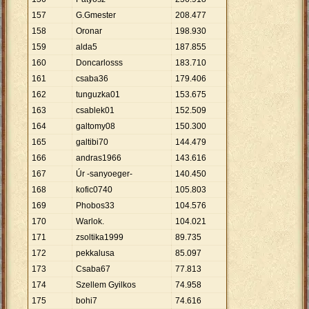
157
G.Gmester
208
.
477
158
Oronar
198
.
930
159
alda5
187
.
855
160
Doncarlosss
183
.
710
161
csaba36
179
.
406
162
tunguzka01
153
.
675
163
csablek01
152
.
509
164
galtomy08
150
.
300
165
galtibi70
144
.
479
166
andras1966
143
.
616
167
Úr -sanyoeger-
140
.
450
168
kofic0740
105
.
803
169
Phobos33
104
.
576
170
Warlok.
104
.
021
171
zsoltika1999
89
.
735
172
pekkalusa
85
.
097
173
Csaba67
77
.
813
174
Szellem Gyilkos
74
.
958
175
bohi7
74
.
616