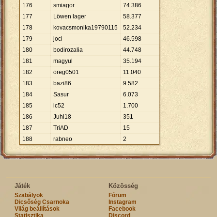
176
smiagor
74
.
386
177
Löwen lager
58
.
377
178
kovacsmonika19790115
52
.
234
179
joci
46
.
598
180
bodirozalia
44
.
748
181
magyul
35
.
194
182
oreg0501
11
.
040
183
bazi86
9
.
582
184
Sasur
6
.
073
185
ic52
1
.
700
186
Juhi18
351
187
TriAD
15
188
rabneo
2
Játék
Közösség
Szabályok
Fórum
Dicsőség Csarnoka
Instagram
Világ beállítások
Facebook
Statisztika
Discord