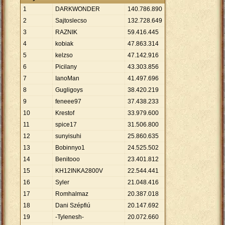
1
DARKWONDER
140
.
786
.
890
2
Sajtoslecso
132
.
728
.
649
3
RAZNIK
59
.
416
.
445
4
kobiak
47
.
863
.
314
5
kelzso
47
.
142
.
916
6
Picilany
43
.
303
.
856
7
IanoMan
41
.
497
.
696
8
Gugligoys
38
.
420
.
219
9
feneee97
37
.
438
.
233
10
Krestof
33
.
979
.
600
11
spice17
31
.
506
.
800
12
sunyisuhi
25
.
860
.
635
13
Bobinnyo1
24
.
525
.
502
14
Benitooo
23
.
401
.
812
15
KH12INKA2800V
22
.
544
.
441
16
Syler
21
.
048
.
416
17
Romhalmaz
20
.
387
.
018
18
Dani Szépfiú
20
.
147
.
692
19
-Tylenesh-
20
.
072
.
660