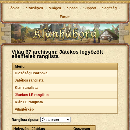
Főoldal
-
Szabályok
-
Világok
-
Speed
-
Support
-
Segítség
-
Fórum
Világ 67 archívum: Játékos legyőzött
ellenfelek ranglista
Menü
Dicsőség Csarnoka
Játékos ranglista
Klán ranglista
Játékos LE ranglista
Klán LE ranglista
Világtérkép
Ranglista típusa:
Helyezés
Játékos
Összesen