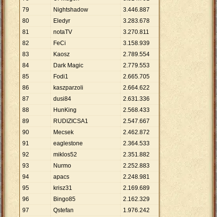
79
Nightshadow
3
.
446
.
887
80
Eledyr
3
.
283
.
678
81
notaTV
3
.
270
.
811
82
FeCi
3
.
158
.
939
83
Kaosz
2
.
789
.
554
84
Dark Magic
2
.
779
.
553
85
Fodi1
2
.
665
.
705
86
kaszparzoli
2
.
664
.
622
87
dusi84
2
.
631
.
336
88
HunKing
2
.
568
.
433
89
RUDIZICSA1
2
.
547
.
667
90
Mecsek
2
.
462
.
872
91
eaglestone
2
.
364
.
533
92
miklos52
2
.
351
.
882
93
Nurmo
2
.
252
.
883
94
apacs
2
.
248
.
981
95
krisz31
2
.
169
.
689
96
Bingo85
2
.
162
.
329
97
Qstefan
1
.
976
.
242