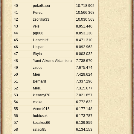
40
pokolkapu
10
.
718
.
902
41
Perec
10
.
566
.
368
42
zsoltika33
10
.
030
.
563
43
veis
8
.
951
.
440
44
pg008
8
.
853
.
130
45
Heatchliff
8
.
471
.
310
46
Hispan
8
.
092
.
963
47
Skyta
8
.
003
.
032
48
Yami-Alkumu Aldamiera
7
.
738
.
670
49
zsooti
7
.
675
.
474
50
Méri
7
.
429
.
624
51
Bernard
7
.
337
.
296
52
Meli.
7
.
315
.
677
53
kissanyi70
7
.
021
.
857
54
cseka
6
.
772
.
632
55
Acccsi015
6
.
177
.
148
56
hubicsek
6
.
173
.
787
57
kecskes66
6
.
139
.
859
58
szlaci85
6
.
134
.
153