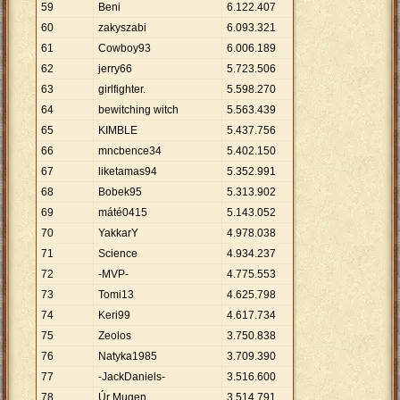
59
Beni
6
.
122
.
407
60
zakyszabi
6
.
093
.
321
61
Cowboy93
6
.
006
.
189
62
jerry66
5
.
723
.
506
63
girlfighter.
5
.
598
.
270
64
bewitching witch
5
.
563
.
439
65
KIMBLE
5
.
437
.
756
66
mncbence34
5
.
402
.
150
67
liketamas94
5
.
352
.
991
68
Bobek95
5
.
313
.
902
69
máté0415
5
.
143
.
052
70
YakkarY
4
.
978
.
038
71
Science
4
.
934
.
237
72
-MVP-
4
.
775
.
553
73
Tomi13
4
.
625
.
798
74
Keri99
4
.
617
.
734
75
Zeolos
3
.
750
.
838
76
Natyka1985
3
.
709
.
390
77
-JackDaniels-
3
.
516
.
600
78
Úr Mugen
3
.
514
.
791