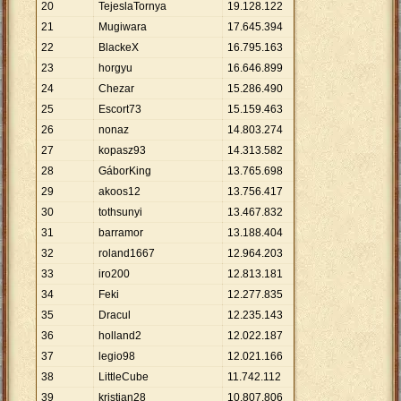
20
TejeslaTornya
19
.
128
.
122
21
Mugiwara
17
.
645
.
394
22
BlackeX
16
.
795
.
163
23
horgyu
16
.
646
.
899
24
Chezar
15
.
286
.
490
25
Escort73
15
.
159
.
463
26
nonaz
14
.
803
.
274
27
kopasz93
14
.
313
.
582
28
GáborKing
13
.
765
.
698
29
akoos12
13
.
756
.
417
30
tothsunyi
13
.
467
.
832
31
barramor
13
.
188
.
404
32
roland1667
12
.
964
.
203
33
iro200
12
.
813
.
181
34
Feki
12
.
277
.
835
35
Dracul
12
.
235
.
143
36
holland2
12
.
022
.
187
37
legio98
12
.
021
.
166
38
LittleCube
11
.
742
.
112
39
kristian28
10
.
807
.
806