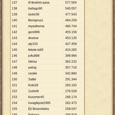
137
III Ibrahim pasa
577
.
504
138
ballago90
540
.
057
139
lacko36
477
.
543
140
Benignusz
464
.
259
141
myasthenia
460
.
744
142
geni996
455
.
156
143
dexexe
453
.
135
144
aty103
427
.
459
145
fekete toll5
424
.
265
146
jofiu888
399
.
994
147
Gkrisz
362
.
232
148
ywing
357
.
716
149
csokki
342
.
884
150
Sattel
291
.
344
151
Kobi28
283
.
192
152
1szilvi9
276
.
528
153
Kuszmer45
266
.
174
154
lovagfajzat1995
262
.
473
155
Éji Boszorkány
258
.
047
156
Patyosz
256
.
918