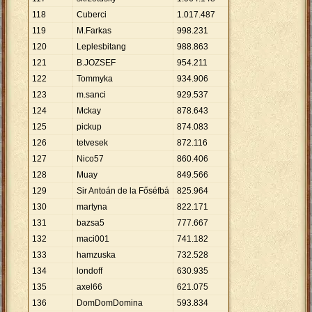
118
Cuberci
1
.
017
.
487
119
M.Farkas
998
.
231
120
Leplesbitang
988
.
863
121
B.JOZSEF
954
.
211
122
Tommyka
934
.
906
123
m.sanci
929
.
537
124
Mckay
878
.
643
125
pickup
874
.
083
126
tetvesek
872
.
116
127
Nico57
860
.
406
128
Muay
849
.
566
129
Sir Antoán de la Főséfbá
825
.
964
130
martyna
822
.
171
131
bazsa5
777
.
667
132
maci001
741
.
182
133
hamzuska
732
.
528
134
londoff
630
.
935
135
axel66
621
.
075
136
DomDomDomina
593
.
834