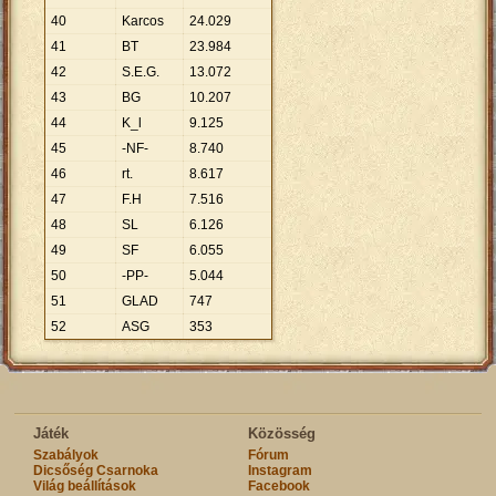
40
Karcos
24
.
029
41
BT
23
.
984
42
S.E.G.
13
.
072
43
BG
10
.
207
44
K_l
9
.
125
45
-NF-
8
.
740
46
rt.
8
.
617
47
F.H
7
.
516
48
SL
6
.
126
49
SF
6
.
055
50
-PP-
5
.
044
51
GLAD
747
52
ASG
353
Játék
Közösség
Szabályok
Fórum
Dicsőség Csarnoka
Instagram
Világ beállítások
Facebook