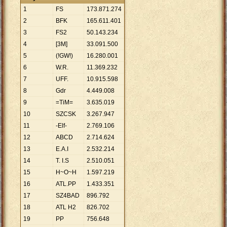
1
FS
173
.
871
.
274
2
BFK
165
.
611
.
401
3
FS2
50
.
143
.
234
4
[3M]
33
.
091
.
500
5
(!GW!)
16
.
280
.
001
6
W.R.
11
.
369
.
232
7
UFF.
10
.
915
.
598
8
Gdr
4
.
449
.
008
9
=TiM=
3
.
635
.
019
10
SZCSK
3
.
267
.
947
11
-Elf-
2
.
769
.
106
12
ABCD
2
.
714
.
624
13
E.A.I
2
.
532
.
214
14
T. I.S
2
.
510
.
051
15
H~O~H
1
.
597
.
219
16
ATL.PP
1
.
433
.
351
17
SZ4BAD
896
.
792
18
ATL H2
826
.
702
19
PP
756
.
648