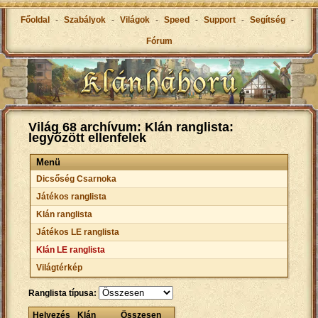
Főoldal
-
Szabályok
-
Világok
-
Speed
-
Support
-
Segítség
-
Fórum
Világ 68 archívum: Klán ranglista:
legyőzött ellenfelek
Menü
Dicsőség Csarnoka
Játékos ranglista
Klán ranglista
Játékos LE ranglista
Klán LE ranglista
Világtérkép
Ranglista típusa:
Helyezés
Klán
Összesen