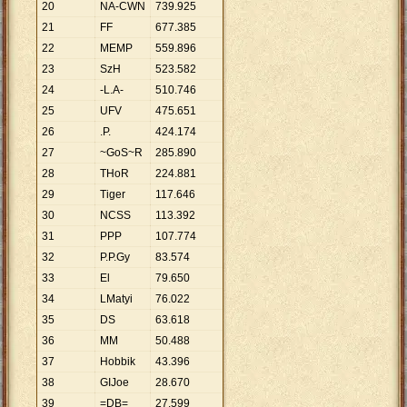
20
NA-CWN
739
.
925
21
FF
677
.
385
22
MEMP
559
.
896
23
SzH
523
.
582
24
-L.A-
510
.
746
25
UFV
475
.
651
26
.P.
424
.
174
27
~GoS~R
285
.
890
28
THoR
224
.
881
29
Tiger
117
.
646
30
NCSS
113
.
392
31
PPP
107
.
774
32
P.P.Gy
83
.
574
33
El
79
.
650
34
LMatyi
76
.
022
35
DS
63
.
618
36
MM
50
.
488
37
Hobbik
43
.
396
38
GIJoe
28
.
670
39
=DB=
27
.
599