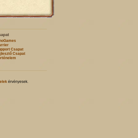
sapat
nnoGames
rrier
pport Csapat
jlesztő Csapat
rténelem
elek
érvényesek.