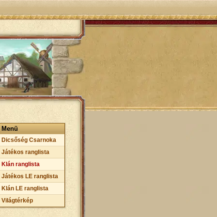
Menü
Dicsőség Csarnoka
Játékos ranglista
Klán ranglista
Játékos LE ranglista
Klán LE ranglista
Világtérkép