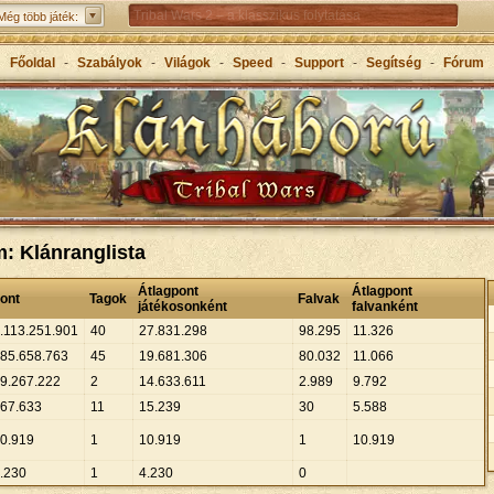
Tribal Wars 2 – a klasszikus folytatása
Még több játék:
Forge of Empires – Korokon átívelő stratégiai játék
Főoldal
-
Szabályok
-
Világok
-
Speed
-
Support
-
Segítség
-
Fórum
Grepolis – Építs birodalmat az ókori Görögországban
m: Klánranglista
Átlagpont
Átlagpont
ont
Tagok
Falvak
játékosonként
falvanként
.
113
.
251
.
901
40
27
.
831
.
298
98
.
295
11
.
326
85
.
658
.
763
45
19
.
681
.
306
80
.
032
11
.
066
9
.
267
.
222
2
14
.
633
.
611
2
.
989
9
.
792
67
.
633
11
15
.
239
30
5
.
588
0
.
919
1
10
.
919
1
10
.
919
.
230
1
4
.
230
0