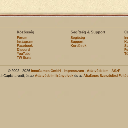
Közösség
Segítség & Support
C
Fórum
Segítség
I
Instagram
Support
Ka
Facebook
Kérdések
Su
Discord
Fe
YouTube
Tö
TW Stats
© 2003 - 2026
InnoGames GmbH
·
Impresszum
·
Adatvédelem
·
ÁSzF
a hCaptcha védi, és az
Adatvédelmi irányelvek
és az
Általános Szerződési Feltét