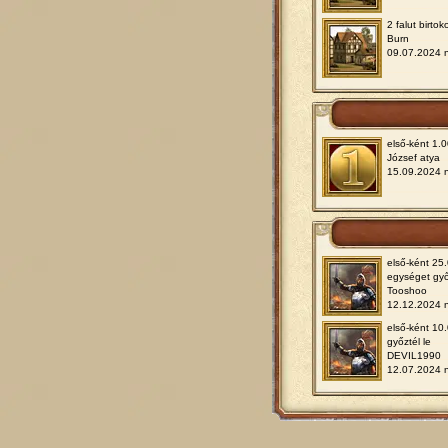
2 falut birtok
Burn
09.07.2024 
első-ként 1.0
József atya
15.09.2024 
első-ként 25
egységet győ
Tooshoo
12.12.2024 
első-ként 10
győztél le
DEVIL1990
12.07.2024 