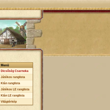
Menü
Dicsőség Csarnoka
Játékos ranglista
Klán ranglista
Játékos LE ranglista
Klán LE ranglista
Világtérkép