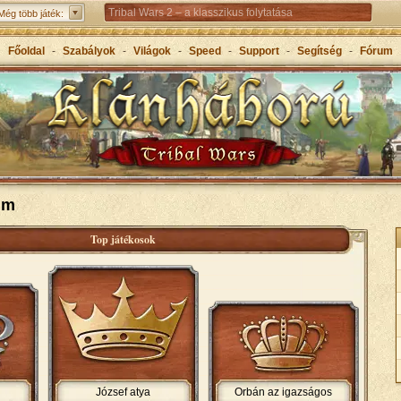
Tribal Wars 2 – a klasszikus folytatása
Még több játék:
Forge of Empires – Korokon átívelő stratégiai játék
Főoldal
-
Szabályok
-
Világok
-
Speed
-
Support
-
Segítség
-
Fórum
Grepolis – Építs birodalmat az ókori Görögországban
um
Top játékosok
József atya
Orbán az igazságos