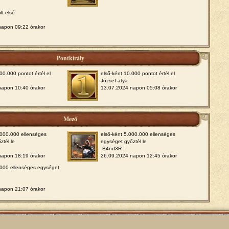
olt első
napon 09:22 órakor
Pontkirály
00.000 pontot értél el
első-ként 10.000 pontot értél el
József atya
napon 10:40 órakor
13.07.2024 napon 05:08 órakor
Mező
.000.000 ellenséges
első-ként 5.000.000 ellenséges
ztél le
egységet győztél le
-B4nd3R-
napon 18:19 órakor
26.09.2024 napon 12:45 órakor
.000 ellenséges egységet
napon 21:07 órakor