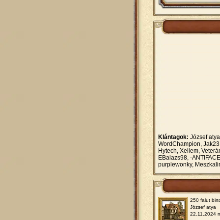
Klántagok:
József atya
WordChampion, Jak23, O
Hytech, Xellem, Veter
EBalazs98, -ANTIFACE12
purplewonky, Meszkalin
250 falut birt
József atya
22.11.2024 