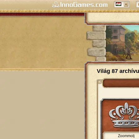
Világ 87 archív
Zoommolj