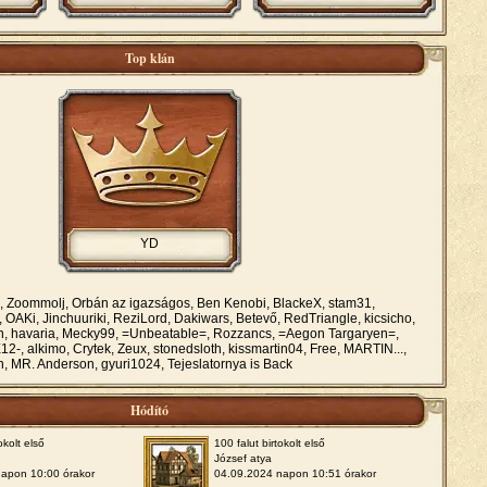
Top klán
YD
, Zoommolj, Orbán az igazságos, Ben Kenobi, BlackeX, stam31,
AKi, Jinchuuriki, ReziLord, Dakiwars, Betevő, RedTriangle, kicsicho,
án, havaria, Mecky99, =Unbeatable=, Rozzancs, =Aegon Targaryen=,
-, alkimo, Crytek, Zeux, stonedsloth, kissmartin04, Free, MARTIN...,
, MR. Anderson, gyuri1024, Tejeslatornya is Back
Hódító
okolt első
100 falut birtokolt első
József atya
napon 10:00 órakor
04.09.2024 napon 10:51 órakor