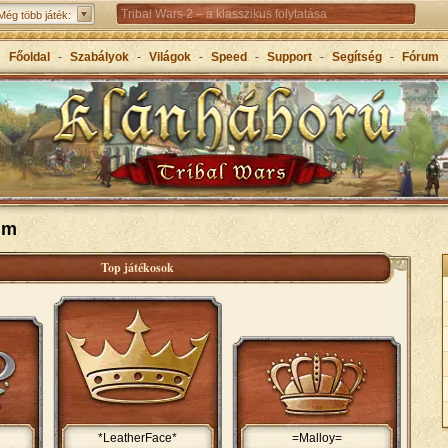
Tribal Wars 2 – a klasszikus folytatása
Még több játék:
Forge of Empires – Korokon átívelő stratégiai játék
Főoldal
-
Szabályok
-
Világok
-
Speed
-
Support
-
Segítség
-
Fórum
Grepolis – Építs birodalmat az ókori Görögországban
um
Top játékosok
*LeatherFace*
=Malloy=