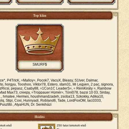
Top klán
SMURF$
e*, P4TrIcK, =Malloy=, Pocok7, VacuX, Bleasy, S1lver, Dalmar,
to, horgyu, Tooshoo, Viktor78, Estero, stam31, Mi Legyen, 2 pac, signora,
 SzRicsi, pepasz, Csaby88, =1Con1C LeaderS=, = RémKirály =, Rainbow
Mad Max73, creepy, =Troppauer Hümér=, Tóni078, bazsi 10 03, Sirday,
.., hmatee, Hermes, houshmandzadeh, zsoba13, Szkokky, Adika10,
lolq, Stipi, Coxi, Hunnyadi, Robland6, Tade, LordFoxOM, laci3333,
usztító., AtyaHUN, Dr. Senkiházi
Hódító
okolt első
250 falut birtokolt első