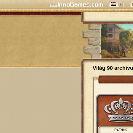
Világ 90 archív
P4TrIcK