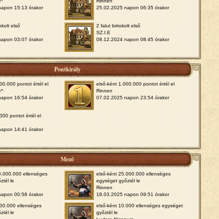
e*
Rinnen
napon 15:13 órakor
25.02.2025 napon 06:35 órakor
okolt első
2 falut birtokolt első
SZ.I.E
napon 03:07 órakor
08.12.2024 napon 08:45 órakor
Pontkirály
00.000 pontot értél el
első-ként 1.000.000 pontot értél el
e*
Rinnen
napon 16:54 órakor
07.02.2025 napon 23:54 órakor
000 pontot értél el
napon 14:41 órakor
Mező
0.000.000 ellenséges
első-ként 25.000.000 ellenséges
ztél le
egységet győztél le
Rinnen
napon 00:58 órakor
18.03.2025 napon 09:51 órakor
000.000 ellenséges
első-ként 10.000 ellenséges egységet
ztél le
győztél le