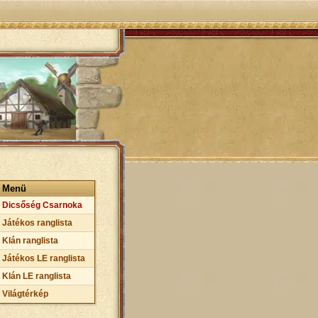
Menü
Dicsőség Csarnoka
Játékos ranglista
Klán ranglista
Játékos LE ranglista
Klán LE ranglista
Világtérkép