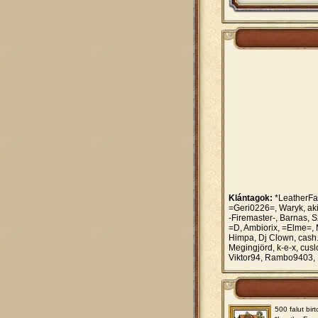
Klántagok:
*LeatherFac
=Geri0226=, Waryk, aki
-Firemaster-, Barnas,
=D, Ambiorix, =Elme=, 
Himpa, Dj Clown, cash
Megingjörd, k-e-x, cus
Viktor94, Rambo9403, P
500 falut birt