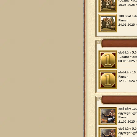
*LeatherFac
16.05.2025 
100 falut birt
Rinnen
24.01.2025 
első-ként 5.0
*LeatherFac
08.05.2025 
első-ként 10.
Rinnen
12.12.2024 
első-ként 10
egységet győ
Rinnen
21.05.2025 
első-ként 5.
egységet győ