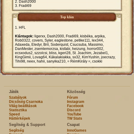
Dash2000
Fradi69
Top klán
HFL
Klántagok:
ligerxx, Dash2000, Fradi69, kisbéka, arpika,
Rob0322, covers, Syler, eaglestone, petike111, lex344,
Adaxeda, Eledyr, Bríí, Soderquist, Csucsuba, Massimo,
DanMester, zsemlemorzsa, kisfabi, heizung, horror002,
ecsxodus2, szzolcsi, bliss, kgeri28, St. Joachim, Jezabel1,
KingGimii, Lovag64, Kákalakiakka, sx32, KimYushin, joecrazy,
Tihi98, neex, hahii, sanyika210, = RémKirály =, csokki
Játék
Közösség
Szabályok
Fórum
Dicsőség Csarnoka
Instagram
Világ beállítások
Facebook
Statisztika
Discord
Speed
YouTube
Háttérképek
TW Stats
Segítség & Support
Csapat
Segítség
InnoGames