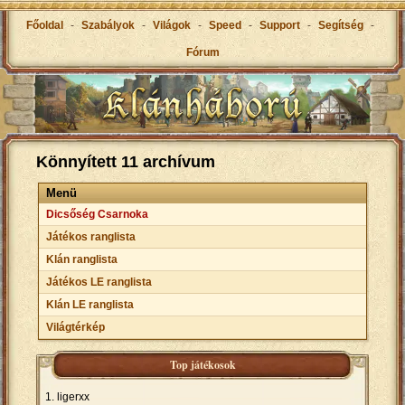
Főoldal
-
Szabályok
-
Világok
-
Speed
-
Support
-
Segítség
-
Fórum
Könnyített 11 archívum
Menü
Dicsőség Csarnoka
Játékos ranglista
Klán ranglista
Játékos LE ranglista
Klán LE ranglista
Világtérkép
Top játékosok
ligerxx