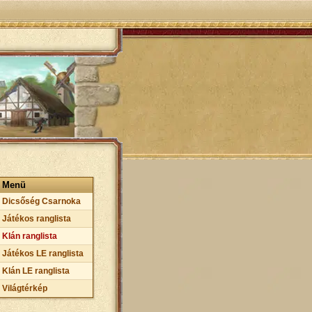
Menü
Dicsőség Csarnoka
Játékos ranglista
Klán ranglista
Játékos LE ranglista
Klán LE ranglista
Világtérkép