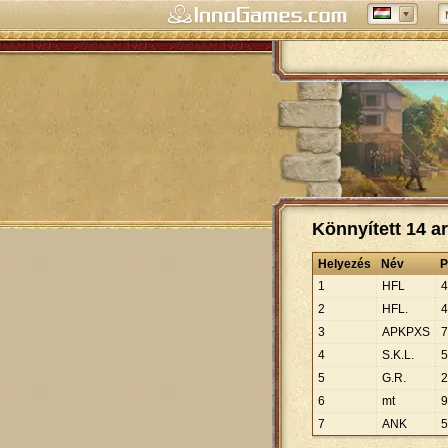
Könnyített 14 a
Helyezés
Név
P
1
HFL
4
2
HFL.
4
3
APKPXS
7
4
S.K.L.
5
5
G.R.
2
6
mt
9
7
ANK
5