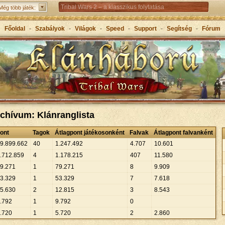
Tribal Wars 2 – a klasszikus folytatása
Még több játék:
Forge of Empires – Korokon átívelő stratégiai játék
Főoldal
-
Szabályok
-
Világok
-
Speed
-
Support
-
Segítség
-
Fórum
Grepolis – Építs birodalmat az ókori Görögországban
rchívum: Klánranglista
ont
Tagok
Átlagpont játékosonként
Falvak
Átlagpont falvanként
9
.
899
.
662
40
1
.
247
.
492
4
.
707
10
.
601
.
712
.
859
4
1
.
178
.
215
407
11
.
580
9
.
271
1
79
.
271
8
9
.
909
3
.
329
1
53
.
329
7
7
.
618
5
.
630
2
12
.
815
3
8
.
543
.
792
1
9
.
792
0
.
720
1
5
.
720
2
2
.
860