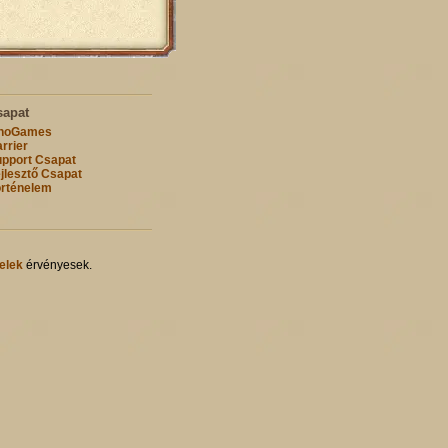
sapat
nnoGames
rrier
pport Csapat
jlesztő Csapat
rténelem
elek
érvényesek.