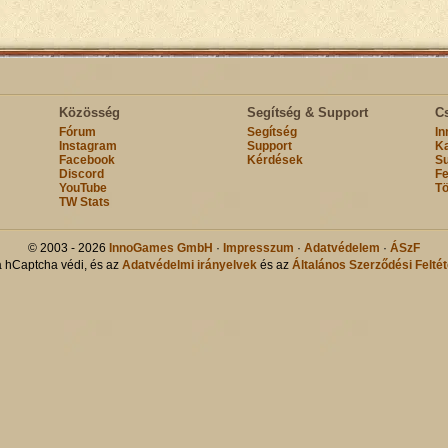
Közösség
Segítség & Support
C
Fórum
Segítség
I
Instagram
Support
Ka
Facebook
Kérdések
Su
Discord
Fe
YouTube
Tö
TW Stats
© 2003 - 2026
InnoGames GmbH
·
Impresszum
·
Adatvédelem
·
ÁSzF
a hCaptcha védi, és az
Adatvédelmi irányelvek
és az
Általános Szerződési Feltét