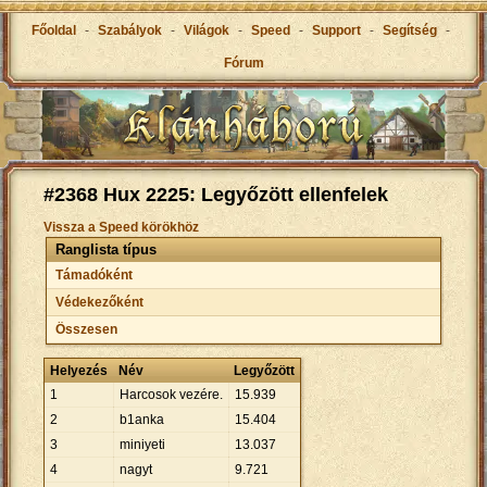
Főoldal
-
Szabályok
-
Világok
-
Speed
-
Support
-
Segítség
-
Fórum
#2368 Hux 2225: Legyőzött ellenfelek
Vissza a Speed körökhöz
Ranglista típus
Támadóként
Védekezőként
Összesen
Helyezés
Név
Legyőzött
1
Harcosok vezére.
15
.
939
2
b1anka
15
.
404
3
miniyeti
13
.
037
4
nagyt
9
.
721