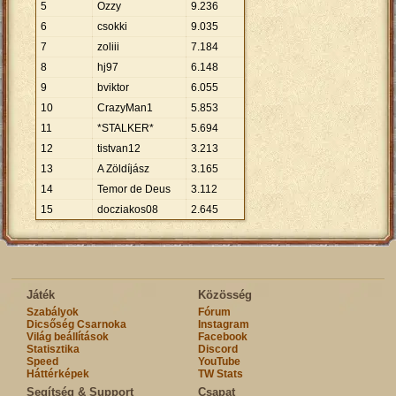
5
Ozzy
9
.
236
6
csokki
9
.
035
7
zoliii
7
.
184
8
hj97
6
.
148
9
bviktor
6
.
055
10
CrazyMan1
5
.
853
11
*STALKER*
5
.
694
12
tistvan12
3
.
213
13
A Zöldíjász
3
.
165
14
Temor de Deus
3
.
112
15
docziakos08
2
.
645
Játék
Közösség
Szabályok
Fórum
Dicsőség Csarnoka
Instagram
Világ beállítások
Facebook
Statisztika
Discord
Speed
YouTube
Háttérképek
TW Stats
Segítség & Support
Csapat