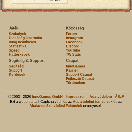
Játék
Közösség
Szabályok
Fórum
Dicsőség Csarnoka
Instagram
Világ beállítások
Facebook
Statisztika
Discord
Speed
YouTube
Háttérképek
TW Stats
Segítség & Support
Csapat
Segítség
InnoGames
Support
Karrier
Kérdések
Support Csapat
Fejlesztő Csapat
Történelem
© 2003 - 2026
InnoGames GmbH
·
Impresszum
·
Adatvédelem
·
ÁSzF
Ezt a weboldalt a hCaptcha védi, és az
Adatvédelmi irányelvek
és az
Általános Szerződési Feltételek
érvényesek.