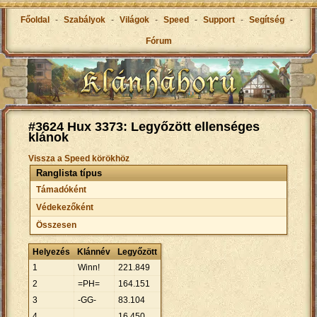
Főoldal
-
Szabályok
-
Világok
-
Speed
-
Support
-
Segítség
-
Fórum
#3624 Hux 3373: Legyőzött ellenséges
klánok
Vissza a Speed körökhöz
Ranglista típus
Támadóként
Védekezőként
Összesen
Helyezés
Klánnév
Legyőzött
1
Winn!
221
.
849
2
=PH=
164
.
151
3
-GG-
83
.
104
4
...
16
.
450