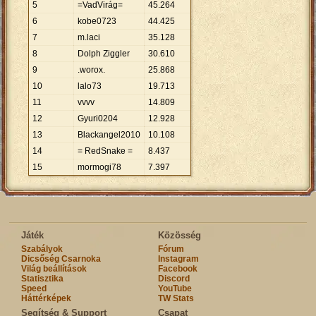
5
=VadVirág=
45
.
264
6
kobe0723
44
.
425
7
m.laci
35
.
128
8
Dolph Ziggler
30
.
610
9
.worox.
25
.
868
10
lalo73
19
.
713
11
vvvv
14
.
809
12
Gyuri0204
12
.
928
13
Blackangel2010
10
.
108
14
= RedSnake =
8
.
437
15
mormogi78
7
.
397
Játék
Közösség
Szabályok
Fórum
Dicsőség Csarnoka
Instagram
Világ beállítások
Facebook
Statisztika
Discord
Speed
YouTube
Háttérképek
TW Stats
Segítség & Support
Csapat