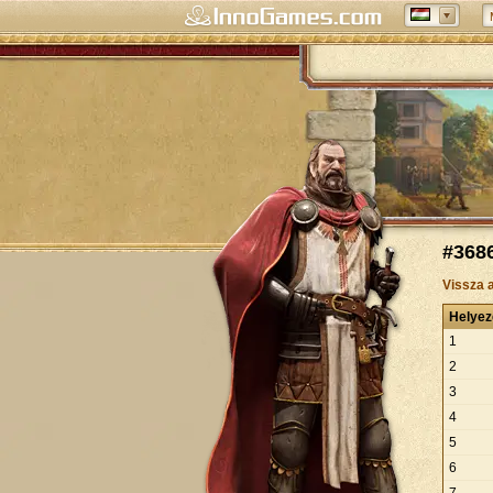
#3686
Vissza 
Helyez
1
2
3
4
5
6