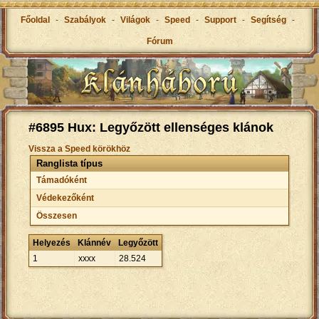
Főoldal
-
Szabályok
-
Világok
-
Speed
-
Support
-
Segítség
-
Fórum
#6895 Hux: Legyőzött ellenséges klánok
Vissza a Speed körökhöz
Ranglista típus
Támadóként
Védekezőként
Összesen
Helyezés
Klánnév
Legyőzött
1
xxxx
28
.
524