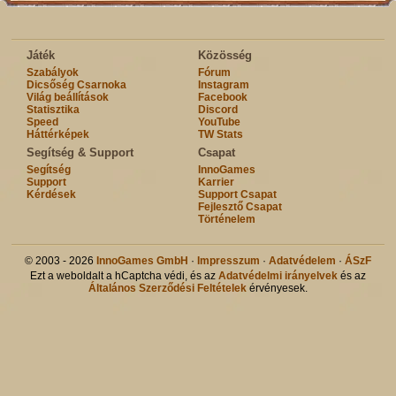
Játék
Közösség
Szabályok
Fórum
Dicsőség Csarnoka
Instagram
Világ beállítások
Facebook
Statisztika
Discord
Speed
YouTube
Háttérképek
TW Stats
Segítség & Support
Csapat
Segítség
InnoGames
Support
Karrier
Kérdések
Support Csapat
Fejlesztő Csapat
Történelem
© 2003 - 2026
InnoGames GmbH
·
Impresszum
·
Adatvédelem
·
ÁSzF
Ezt a weboldalt a hCaptcha védi, és az
Adatvédelmi irányelvek
és az
Általános Szerződési Feltételek
érvényesek.