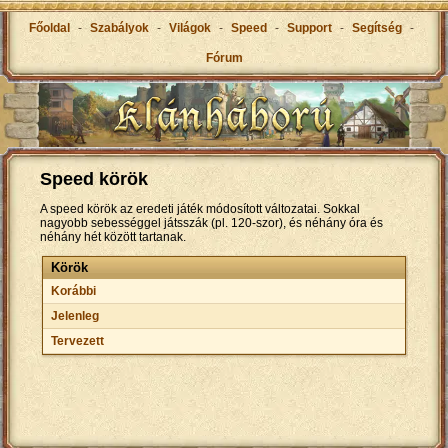
Főoldal
-
Szabályok
-
Világok
-
Speed
-
Support
-
Segítség
-
Fórum
Speed körök
A speed körök az eredeti játék módosított változatai. Sokkal
nagyobb sebességgel játsszák (pl. 120-szor), és néhány óra és
néhány hét között tartanak.
Körök
Korábbi
Jelenleg
Tervezett