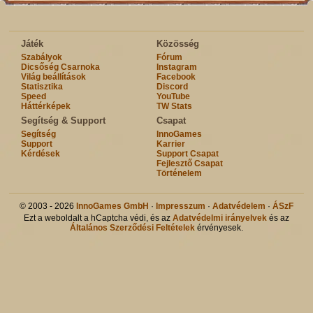
Játék
Közösség
Szabályok
Fórum
Dicsőség Csarnoka
Instagram
Világ beállítások
Facebook
Statisztika
Discord
Speed
YouTube
Háttérképek
TW Stats
Segítség & Support
Csapat
Segítség
InnoGames
Support
Karrier
Kérdések
Support Csapat
Fejlesztő Csapat
Történelem
© 2003 - 2026
InnoGames GmbH
·
Impresszum
·
Adatvédelem
·
ÁSzF
Ezt a weboldalt a hCaptcha védi, és az
Adatvédelmi irányelvek
és az
Általános Szerződési Feltételek
érvényesek.