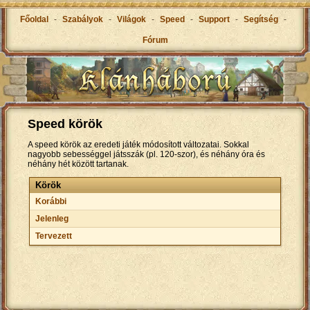
Főoldal
-
Szabályok
-
Világok
-
Speed
-
Support
-
Segítség
-
Fórum
Speed körök
A speed körök az eredeti játék módosított változatai. Sokkal
nagyobb sebességgel játsszák (pl. 120-szor), és néhány óra és
néhány hét között tartanak.
Körök
Korábbi
Jelenleg
Tervezett