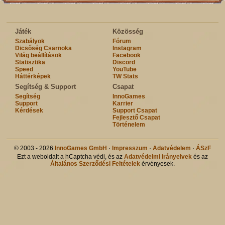
Játék
Közösség
Szabályok
Fórum
Dicsőség Csarnoka
Instagram
Világ beállítások
Facebook
Statisztika
Discord
Speed
YouTube
Háttérképek
TW Stats
Segítség & Support
Csapat
Segítség
InnoGames
Support
Karrier
Kérdések
Support Csapat
Fejlesztő Csapat
Történelem
© 2003 - 2026
InnoGames GmbH
·
Impresszum
·
Adatvédelem
·
ÁSzF
Ezt a weboldalt a hCaptcha védi, és az
Adatvédelmi irányelvek
és az
Általános Szerződési Feltételek
érvényesek.