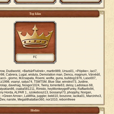
Top klán
FC
row, Dudiworld, =BarbárFivérek=, martin989, Ursus01, =Pöpike=, laci7,
r98, Cabrera, Lugal, wistula, Demolation man, Dencu, magnum, Várvédő,
rLacci-, giorno, MJcsapata, Roemi, wolfie, guna, bulldog1976, Laso007,
cz1998, vsanyi, satya74, TSMTSM, Blue Star, winstrol73, Justine,
rolap, davehag, Nosgor1024, Twiny, torrente63, deloy, Ladislaus 68,
Batyuklan86, csaba581211, Rimido, heyMonkeygetFunky, Raffaello94,
rany Horda, ALPAR 1., szokeboszi13, bossanyi73, phopphy, Norgan,
r, =Green Arrow=, LaWiNa, juggler, bekli10, boszone, lacika01, Marcinho3,
lDev, narsile, Megalithatatlan360, nor1010, rebornfreee
Hódító