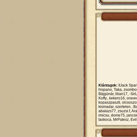
Klántagok:
IIJack Spar
hispano, Taka, zsombo
Bájgúnár, lilian17, -Si
Koffy., kekero16, orave
kopaszpaszti, olcsoszo
kismadar, szertelen., 
abalazs77, zsuzsi.f, A
imicsu, dome75, jancsi
taskoca, MrPatesz, Evi