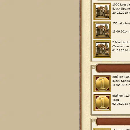
1000 falut bir
IIJack Sparr
20.02.2015 
250 falut birt
11.06.2014 
2 falut birtok
-Teáskanna-
01.02.2014 
első-ként 10.
IIJack Sparr
11.02.2015 
első-ként 1.0
Titan
02.05.2014 