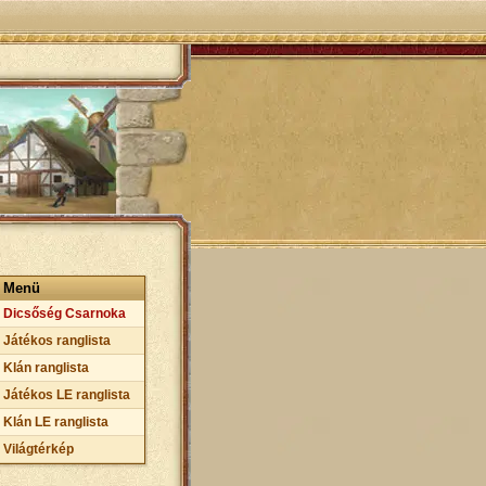
Menü
Dicsőség Csarnoka
Játékos ranglista
Klán ranglista
Játékos LE ranglista
Klán LE ranglista
Világtérkép