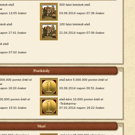
tokolt első
500 falut birtokolt első
ow
napon 13:05 órakor
03.09.2014 napon 07:36 órakor
okolt első
100 falut birtokolt első
napon 17:41 órakor
21.04.2014 napon 07:06 órakor
olt első
napon 07:02 órakor
Pontkirály
000.000 pontot értél el
első-ként 5.000.000 pontot értél el
ow
napon 18:33 órakor
03.09.2014 napon 00:51 órakor
00.000 pontot értél el
első-ként 10.000 pontot értél el
-Teáskanna-
napon 15:31 órakor
07.02.2014 napon 18:22 órakor
Mező