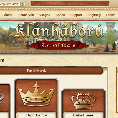
Tribal Wars 2 – a klasszikus folytatása
Még több játék:
Forge of Empires – Korokon átívelő stratégiai játék
Főoldal
-
Szabályok
-
Világok
-
Speed
-
Support
-
Segítség
-
Fórum
Grepolis – Építs birodalmat az ókori Görögországban
um
Top játékosok
IIJack Sparrow
=BarbárFivérek=