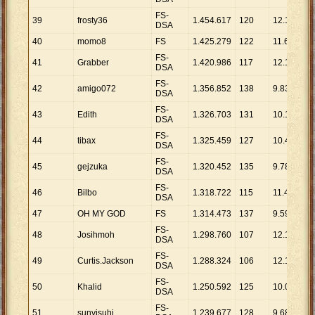
FS-
39
frosty36
1
.
454
.
617
120
12
.
122
DSA
40
momo8
FS
1
.
425
.
279
122
11
.
683
FS-
41
Grabber
1
.
420
.
986
117
12
.
145
DSA
FS-
42
amigo072
1
.
356
.
852
138
9
.
832
DSA
FS-
43
Edith
1
.
326
.
703
131
10
.
128
DSA
FS-
44
tibax
1
.
325
.
459
127
10
.
437
DSA
FS-
45
gejzuka
1
.
320
.
452
135
9
.
781
DSA
FS-
46
Bilbo
1
.
318
.
722
115
11
.
467
DSA
47
OH MY GOD
FS
1
.
314
.
473
137
9
.
595
FS-
48
Josihmoh
1
.
298
.
760
107
12
.
138
DSA
FS-
49
Curtis.Jackson
1
.
288
.
324
106
12
.
154
DSA
FS-
50
Khalid
1
.
250
.
592
125
10
.
005
DSA
FS-
51
sunyisuhi
1
.
239
.
677
128
9
.
685