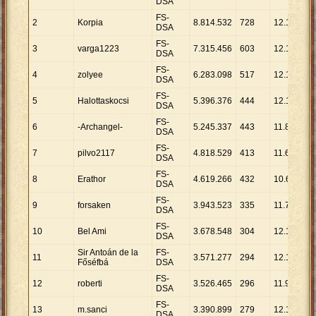
DSA
FS-
2
Korpia
8
.
814
.
532
728
12
.
108
DSA
FS-
3
varga1223
7
.
315
.
456
603
12
.
132
DSA
FS-
4
zolyee
6
.
283
.
098
517
12
.
153
DSA
FS-
5
Halottaskocsi
5
.
396
.
376
444
12
.
154
DSA
FS-
6
-Archangel-
5
.
245
.
337
443
11
.
840
DSA
FS-
7
pilvo2117
4
.
818
.
529
413
11
.
667
DSA
FS-
8
Erathor
4
.
619
.
266
432
10
.
693
DSA
FS-
9
forsaken
3
.
943
.
523
335
11
.
772
DSA
FS-
10
Bel Ami
3
.
678
.
548
304
12
.
100
DSA
Sir Antoán de la
FS-
11
3
.
571
.
277
294
12
.
147
Főséfbá
DSA
FS-
12
roberti
3
.
526
.
465
296
11
.
914
DSA
FS-
13
m.sanci
3
.
390
.
899
279
12
.
154
DSA