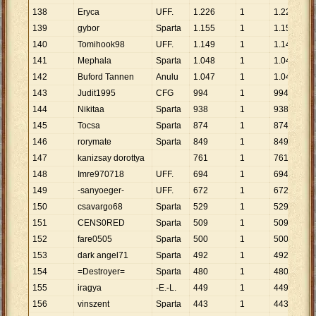
138
Eryca
UFF.
1
.
226
1
1
.
226
139
gybor
Sparta
1
.
155
1
1
.
155
140
Tomihook98
UFF.
1
.
149
1
1
.
149
141
Mephala
Sparta
1
.
048
1
1
.
048
142
Buford Tannen
Anulu
1
.
047
1
1
.
047
143
Judit1995
CFG
994
1
994
144
Nikitaa
Sparta
938
1
938
145
Tocsa
Sparta
874
1
874
146
rorymate
Sparta
849
1
849
147
kanizsay dorottya
761
1
761
148
Imre970718
UFF.
694
1
694
149
-sanyoeger-
UFF.
672
1
672
150
csavargo68
Sparta
529
1
529
151
CENS0RED
Sparta
509
1
509
152
fare0505
Sparta
500
1
500
153
dark angel71
Sparta
492
1
492
154
=Destroyer=
Sparta
480
1
480
155
iragya
-E.-L.
449
1
449
156
vinszent
Sparta
443
1
443