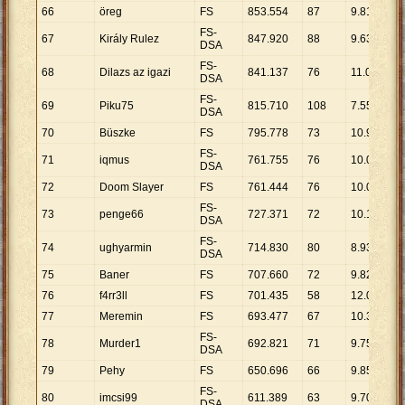
66
öreg
FS
853
.
554
87
9
.
811
FS-
67
Király Rulez
847
.
920
88
9
.
635
DSA
FS-
68
Dilazs az igazi
841
.
137
76
11
.
068
DSA
FS-
69
Piku75
815
.
710
108
7
.
553
DSA
70
Büszke
FS
795
.
778
73
10
.
901
FS-
71
iqmus
761
.
755
76
10
.
023
DSA
72
Doom Slayer
FS
761
.
444
76
10
.
019
FS-
73
penge66
727
.
371
72
10
.
102
DSA
FS-
74
ughyarmin
714
.
830
80
8
.
935
DSA
75
Baner
FS
707
.
660
72
9
.
829
76
f4rr3ll
FS
701
.
435
58
12
.
094
77
Meremin
FS
693
.
477
67
10
.
350
FS-
78
Murder1
692
.
821
71
9
.
758
DSA
79
Pehy
FS
650
.
696
66
9
.
859
FS-
80
imcsi99
611
.
389
63
9
.
705
DSA