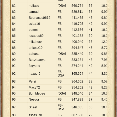
81
hellaso
[DSA]
560
.
754
56
10
.
013
82
t.arpad
FS
529
.
811
53
9
.
996
83
Spartacus0612
FS
441
.
455
45
9
.
810
84
csiga16
FS
419
.
795
42
9
.
995
85
pummi
FS
412
.
686
41
10
.
066
86
josagos69
FS
401
.
188
39
10
.
287
87
mikahock
FS
400
.
949
33
12
.
150
88
ankesz10
FS
394
.
647
45
8
.
770
89
bahasa
[DSA]
385
.
449
39
9
.
883
90
Boszibanya
FS
383
.
184
48
7
.
983
91
fegyenc
FS
374
.
244
42
8
.
911
FS-
92
nazgur5
365
.
664
44
8
.
311
DSA
93
Perzi
FS
364
.
662
38
9
.
596
94
Macy72
FS
354
.
262
43
8
.
239
95
Bumblebee
[DSA]
348
.
546
34
10
.
251
96
Nosgor
FS
347
.
829
37
9
.
401
FS-
97
Sheet
346
.
385
33
10
.
497
DSA
98
zsozsi 78
FS
307
.
500
29
10
.
603