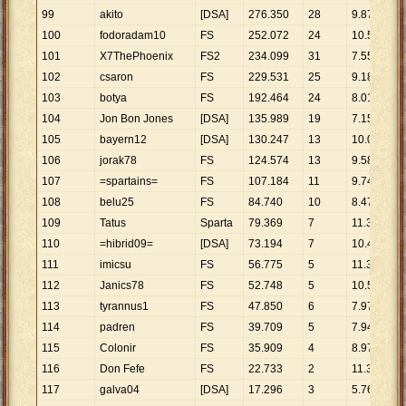
99
akito
[DSA]
276
.
350
28
9
.
870
100
fodoradam10
FS
252
.
072
24
10
.
503
101
X7ThePhoenix
FS2
234
.
099
31
7
.
552
102
csaron
FS
229
.
531
25
9
.
181
103
botya
FS
192
.
464
24
8
.
019
104
Jon Bon Jones
[DSA]
135
.
989
19
7
.
157
105
bayern12
[DSA]
130
.
247
13
10
.
019
106
jorak78
FS
124
.
574
13
9
.
583
107
=spartains=
FS
107
.
184
11
9
.
744
108
belu25
FS
84
.
740
10
8
.
474
109
Tatus
Sparta
79
.
369
7
11
.
338
110
=hibrid09=
[DSA]
73
.
194
7
10
.
456
111
imicsu
FS
56
.
775
5
11
.
355
112
Janics78
FS
52
.
748
5
10
.
550
113
tyrannus1
FS
47
.
850
6
7
.
975
114
padren
FS
39
.
709
5
7
.
942
115
Colonir
FS
35
.
909
4
8
.
977
116
Don Fefe
FS
22
.
733
2
11
.
367
117
galva04
[DSA]
17
.
296
3
5
.
765