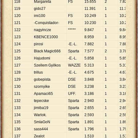
118
Margareta
FS
15
.
655
2
7
.
828
119
gido27
11
.
391
1
11
.
391
120
imi100
FS
10
.
249
1
10
.
249
121
-Conquistador-
FS
10
.
230
1
10
.
230
122
nagyincze
*****
9
.
847
1
9
.
847
123
KBENCE1000
8
.
959
1
8
.
959
124
pirosi
-E.-L.
7
.
882
1
7
.
882
125
Black Magic666
Sparta
7
.
577
2
3
.
789
126
Hajudomi
-E.-L.
5
.
858
1
5
.
858
127
Szellem Gyilkos
WAZZE
5
.
313
1
5
.
313
128
trillus
-E.-L.
4
.
675
1
4
.
675
129
gobepista
DSE
3
.
848
1
3
.
848
130
szornyike
DSE
3
.
238
1
3
.
238
131
Apamaci65
UFF.
3
.
186
1
3
.
186
132
tepecske
Sparta
2
.
940
1
2
.
940
133
jimiba19
Sparta
2
.
655
1
2
.
655
134
Warlok.
Sparta
2
.
593
1
2
.
593
135
SmIaGoN
Sparta
1
.
891
1
1
.
891
136
sass444
Sparta
1
.
796
1
1
.
796
137
Zealot
1
.
510
1
1
.
510