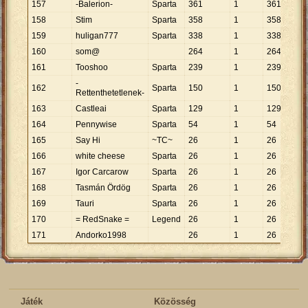
157
-Balerion-
Sparta
361
1
361
158
Stim
Sparta
358
1
358
159
huligan777
Sparta
338
1
338
160
som@
264
1
264
161
Tooshoo
Sparta
239
1
239
-
162
Sparta
150
1
150
Rettenthetetlenek-
163
Castleai
Sparta
129
1
129
164
Pennywise
Sparta
54
1
54
165
Say Hi
~TC~
26
1
26
166
white cheese
Sparta
26
1
26
167
Igor Carcarow
Sparta
26
1
26
168
Tasmán Ördög
Sparta
26
1
26
169
Tauri
Sparta
26
1
26
170
= RedSnake =
Legend
26
1
26
171
Andorko1998
26
1
26
Játék
Közösség