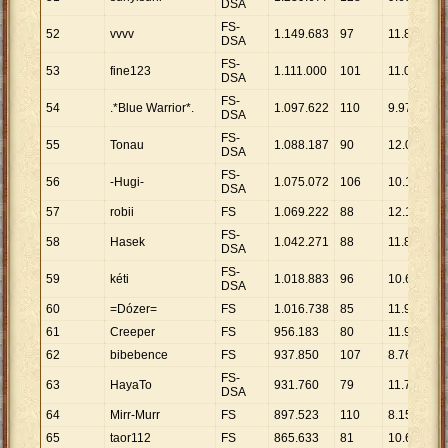
DSA
FS-
52
vvvv
1
.
149
.
683
97
11
.
852
DSA
FS-
53
fine123
1
.
111
.
000
101
11
.
000
DSA
FS-
54
.*Blue Warrior*.
1
.
097
.
622
110
9
.
978
DSA
FS-
55
Tonau
1
.
088
.
187
90
12
.
091
DSA
FS-
56
-Hugi-
1
.
075
.
072
106
10
.
142
DSA
57
robii
FS
1
.
069
.
222
88
12
.
150
FS-
58
Hasek
1
.
042
.
271
88
11
.
844
DSA
FS-
59
kéti
1
.
018
.
883
96
10
.
613
DSA
60
=Dózer=
FS
1
.
016
.
738
85
11
.
962
61
Creeper
FS
956
.
183
80
11
.
952
62
bibebence
FS
937
.
850
107
8
.
765
FS-
63
HayaTo
931
.
760
79
11
.
794
DSA
64
Mirr-Murr
FS
897
.
523
110
8
.
159
65
taor112
FS
865
.
633
81
10
.
687