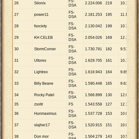
FS-
26
Silonix
2
.
224
.
006
219
10
.
155
DSA
FS-
27
power11
2
.
181
.
253
195
11
.
186
DSA
FS-
28
fsociety
2
.
130
.
042
199
10
.
704
DSA
FS-
29
KH CELEB
2
.
054
.
026
169
12
.
154
DSA
FS-
30
StormCorner
1
.
730
.
791
182
9
.
510
DSA
FS-
31
Ultores
1
.
629
.
705
161
10
.
122
DSA
FS-
32
Lightrex
1
.
616
.
943
164
9
.
859
DSA
FS-
33
Billy Beane
1
.
590
.
448
165
9
.
639
DSA
FS-
34
Rocky Patel
1
.
566
.
899
130
12
.
053
DSA
35
zsoltr
FS
1
.
543
.
558
127
12
.
154
FS-
36
Hunmaximus
1
.
537
.
728
153
10
.
051
DSA
FS-
37
slajher17
1
.
520
.
915
151
10
.
072
DSA
FS-
38
Don mor
1
.
504
.
279
143
10
.
519
DSA