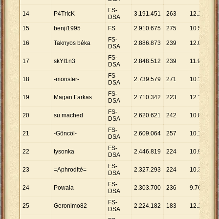
FS-
14
P4TrIcK
3
.
191
.
451
263
12
.
135
DSA
15
benji1995
FS
2
.
910
.
675
275
10
.
584
FS-
16
Taknyos béka
2
.
886
.
873
239
12
.
079
DSA
FS-
17
skYl1n3
2
.
848
.
512
239
11
.
918
DSA
FS-
18
-monster-
2
.
739
.
579
271
10
.
109
DSA
FS-
19
Magan Farkas
2
.
710
.
342
223
12
.
154
DSA
FS-
20
su.mached
2
.
620
.
621
242
10
.
829
DSA
FS-
21
-Göncöl-
2
.
609
.
064
257
10
.
152
DSA
FS-
22
tysonka
2
.
446
.
819
224
10
.
923
DSA
FS-
23
=Aphrodité=
2
.
327
.
293
224
10
.
390
DSA
FS-
24
Powala
2
.
303
.
700
236
9
.
761
DSA
FS-
25
Geronimo82
2
.
224
.
182
183
12
.
154
DSA