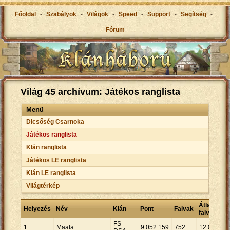
Főoldal
-
Szabályok
-
Világok
-
Speed
-
Support
-
Segítség
-
Fórum
Világ 45 archívum: Játékos ranglista
Menü
Dicsőség Csarnoka
Játékos ranglista
Klán ranglista
Játékos LE ranglista
Klán LE ranglista
Világtérkép
Átlagpont
Helyezés
Név
Klán
Pont
Falvak
falvanként
FS-
1
Maala
9
.
052
.
159
752
12
.
037