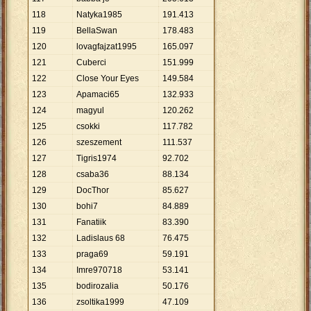
118
Natyka1985
191
.
413
119
BellaSwan
178
.
483
120
lovagfajzat1995
165
.
097
121
Cuberci
151
.
999
122
Close Your Eyes
149
.
584
123
Apamaci65
132
.
933
124
magyul
120
.
262
125
csokki
117
.
782
126
szeszement
111
.
537
127
Tigris1974
92
.
702
128
csaba36
88
.
134
129
DocThor
85
.
627
130
bohi7
84
.
889
131
Fanatiik
83
.
390
132
Ladislaus 68
76
.
475
133
praga69
59
.
191
134
Imre970718
53
.
141
135
bodirozalia
50
.
176
136
zsoltika1999
47
.
109