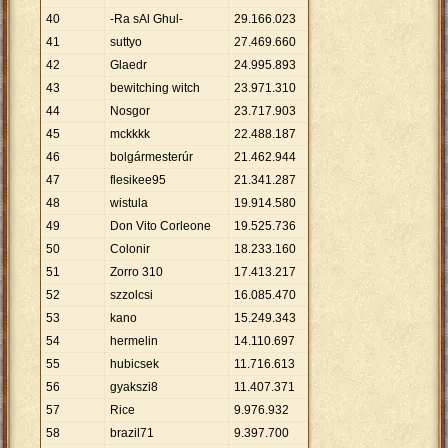
40
-Ra sAl Ghul-
29
.
166
.
023
41
suttyo
27
.
469
.
660
42
Glaedr
24
.
995
.
893
43
bewitching witch
23
.
971
.
310
44
Nosgor
23
.
717
.
903
45
mckkkk
22
.
488
.
187
46
bolgármesterúr
21
.
462
.
944
47
flesikee95
21
.
341
.
287
48
wistula
19
.
914
.
580
49
Don Vito Corleone
19
.
525
.
736
50
Colonir
18
.
233
.
160
51
Zorro 310
17
.
413
.
217
52
szzolcsi
16
.
085
.
470
53
kano
15
.
249
.
343
54
hermelin
14
.
110
.
697
55
hubicsek
11
.
716
.
613
56
gyakszi8
11
.
407
.
371
57
Rice
9
.
976
.
932
58
brazil71
9
.
397
.
700