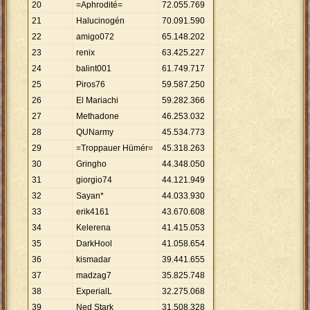
20
=Aphrodité=
72
.
055
.
769
21
Halucinogén
70
.
091
.
590
22
amigo072
65
.
148
.
202
23
renix
63
.
425
.
227
24
balint001
61
.
749
.
717
25
Piros76
59
.
587
.
250
26
El Mariachi
59
.
282
.
366
27
Methadone
46
.
253
.
032
28
QUNarmy
45
.
534
.
773
29
=Troppauer Hümér=
45
.
318
.
263
30
Gringho
44
.
348
.
050
31
giorgio74
44
.
121
.
949
32
Sayan*
44
.
033
.
930
33
erik4161
43
.
670
.
608
34
Kelerena
41
.
415
.
053
35
DarkHool
41
.
058
.
654
36
kismadar
39
.
441
.
655
37
madzag7
35
.
825
.
748
38
ExperialL
32
.
275
.
068
39
Ned Stark
31
.
508
.
328