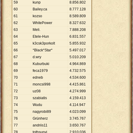
59
kunp
8
.
856
.
802
60
Bailey.ca
8
.
777
.
128
61
kozso
8
.
589
.
809
62
WhitePower
8
.
327
.
632
63
Meli.
7
.
888
.
208
64
Etele-Hun
6
.
831
.
557
65
k3csk3porkolt
5
.
855
.
932
66
*Black*Star*
5
.
497
.
017
67
d.wry
5
.
010
.
209
68
Kuburbuki
4
.
964
.
869
69
feca1979
4
.
732
.
575
70
edneb
4
.
534
.
600
71
moncsi998
4
.
415
.
861
72
uz08
4
.
274
.
999
73
szabiatis
4
.
159
.
413
74
Wudu
4
.
114
.
947
75
nagyrobi89
4
.
023
.
099
76
Grünherz
3
.
745
.
767
77
andriis11
3
.
650
.
767
78
tothsunyi
2
.
910
.
036