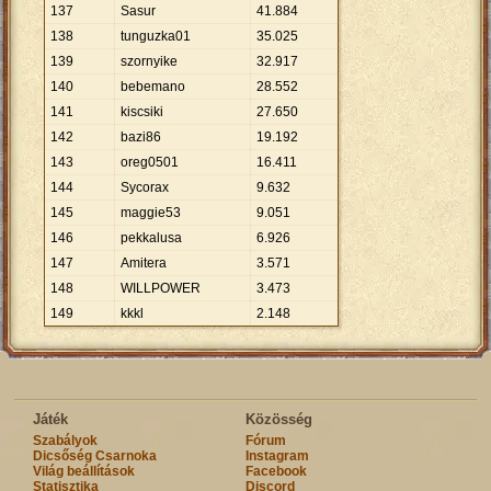
137
Sasur
41
.
884
138
tunguzka01
35
.
025
139
szornyike
32
.
917
140
bebemano
28
.
552
141
kiscsiki
27
.
650
142
bazi86
19
.
192
143
oreg0501
16
.
411
144
Sycorax
9
.
632
145
maggie53
9
.
051
146
pekkalusa
6
.
926
147
Amitera
3
.
571
148
WILLPOWER
3
.
473
149
kkkl
2
.
148
Játék
Közösség
Szabályok
Fórum
Dicsőség Csarnoka
Instagram
Világ beállítások
Facebook
Statisztika
Discord