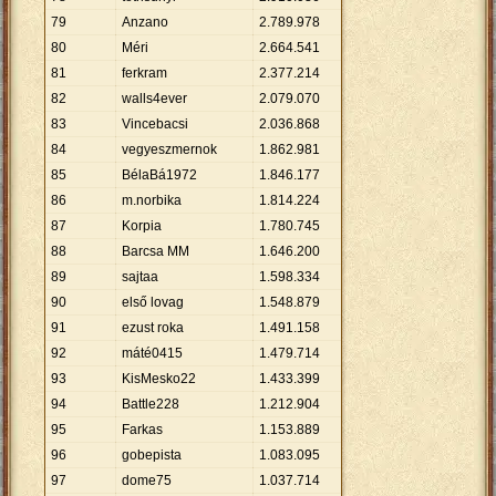
79
Anzano
2
.
789
.
978
80
Méri
2
.
664
.
541
81
ferkram
2
.
377
.
214
82
walls4ever
2
.
079
.
070
83
Vincebacsi
2
.
036
.
868
84
vegyeszmernok
1
.
862
.
981
85
BélaBá1972
1
.
846
.
177
86
m.norbika
1
.
814
.
224
87
Korpia
1
.
780
.
745
88
Barcsa MM
1
.
646
.
200
89
sajtaa
1
.
598
.
334
90
első lovag
1
.
548
.
879
91
ezust roka
1
.
491
.
158
92
máté0415
1
.
479
.
714
93
KisMesko22
1
.
433
.
399
94
Battle228
1
.
212
.
904
95
Farkas
1
.
153
.
889
96
gobepista
1
.
083
.
095
97
dome75
1
.
037
.
714