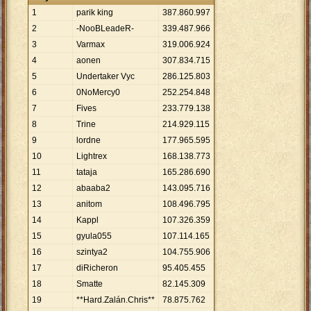
1
parik king
387
.
860
.
997
2
-NooBLeadeR-
339
.
487
.
966
3
Varmax
319
.
006
.
924
4
aonen
307
.
834
.
715
5
Undertaker Vyc
286
.
125
.
803
6
0NoMercy0
252
.
254
.
848
7
Fives
233
.
779
.
138
8
Trine
214
.
929
.
115
9
lordne
177
.
965
.
595
10
Lightrex
168
.
138
.
773
11
tataja
165
.
286
.
690
12
abaaba2
143
.
095
.
716
13
anitom
108
.
496
.
795
14
Kappl
107
.
326
.
359
15
gyula055
107
.
114
.
165
16
szintya2
104
.
755
.
906
17
diRicheron
95
.
405
.
455
18
Smatte
82
.
145
.
309
19
**Hard.Zalán.Chris**
78
.
875
.
762