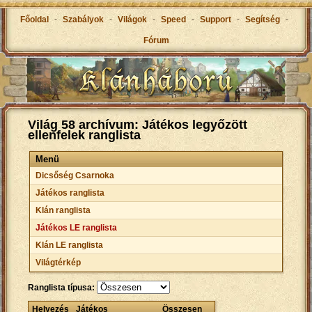
Főoldal
-
Szabályok
-
Világok
-
Speed
-
Support
-
Segítség
-
Fórum
Világ 58 archívum: Játékos legyőzött
ellenfelek ranglista
Menü
Dicsőség Csarnoka
Játékos ranglista
Klán ranglista
Játékos LE ranglista
Klán LE ranglista
Világtérkép
Ranglista típusa:
Helyezés
Játékos
Összesen