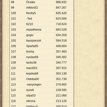
98
Öcsike
986
.
832
99
miklos52
847
.
267
100
frenky5
835
.
420
101
-Ted
825
.
006
102
6210
718
.
624
103
myasthenia
683
.
528
104
gugiv
634
.
359
105
kaszparzoli
584
.
518
106
Sparta95
408
.
804
107
borisy
357
.
483
108
nyulas69
346
.
382
109
lacko36
340
.
777
110
maci001
307
.
915
111
kopika68
303
.
138
112
Ostoba00
301
.
739
113
-sanyoeger-
276
.
905
114
lazsi6
239
.
595
115
sitya53
221
.
066
116
silicina
213
.
128
117
babba jó
205
.
613