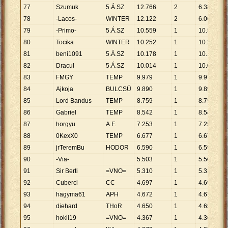
77
Szumuk
5.Á.SZ
12
.
766
2
6
.
383
78
-Lacos-
WINTER
12
.
122
2
6
.
061
79
-Primo-
5.Á.SZ
10
.
559
1
10
.
559
80
Tocika
WINTER
10
.
252
1
10
.
252
81
beni1091
5.Á.SZ
10
.
178
1
10
.
178
82
Dracul
5.Á.SZ
10
.
014
1
10
.
014
83
FMGY
TEMP
9
.
979
1
9
.
979
84
Ajkoja
BULCSÚ
9
.
890
1
9
.
890
85
Lord Bandus
TEMP
8
.
759
1
8
.
759
86
Gabriel
TEMP
8
.
542
1
8
.
542
87
horgyu
A.F.
7
.
253
1
7
.
253
88
0KexX0
TEMP
6
.
677
1
6
.
677
89
jrTeremBu
HODOR
6
.
590
1
6
.
590
90
-Via-
5
.
503
1
5
.
503
91
Sir Berti
=VNO=
5
.
310
1
5
.
310
92
Cuberci
CC
4
.
697
1
4
.
697
93
hagyma61
APH
4
.
672
1
4
.
672
94
diehard
THoR
4
.
650
1
4
.
650
95
hokii19
=VNO=
4
.
367
1
4
.
367