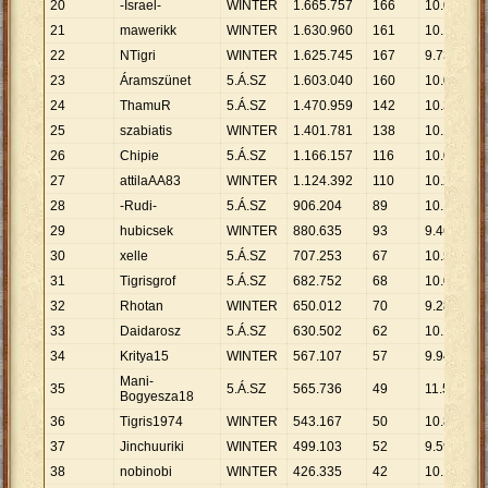
20
-Israel-
WINTER
1
.
665
.
757
166
10
.
035
21
mawerikk
WINTER
1
.
630
.
960
161
10
.
130
22
NTigri
WINTER
1
.
625
.
745
167
9
.
735
23
Áramszünet
5.Á.SZ
1
.
603
.
040
160
10
.
019
24
ThamuR
5.Á.SZ
1
.
470
.
959
142
10
.
359
25
szabiatis
WINTER
1
.
401
.
781
138
10
.
158
26
Chipie
5.Á.SZ
1
.
166
.
157
116
10
.
053
27
attilaAA83
WINTER
1
.
124
.
392
110
10
.
222
28
-Rudi-
5.Á.SZ
906
.
204
89
10
.
182
29
hubicsek
WINTER
880
.
635
93
9
.
469
30
xelle
5.Á.SZ
707
.
253
67
10
.
556
31
Tigrisgrof
5.Á.SZ
682
.
752
68
10
.
040
32
Rhotan
WINTER
650
.
012
70
9
.
286
33
Daidarosz
5.Á.SZ
630
.
502
62
10
.
169
34
Kritya15
WINTER
567
.
107
57
9
.
949
Mani-
35
5.Á.SZ
565
.
736
49
11
.
546
Bogyesza18
36
Tigris1974
WINTER
543
.
167
50
10
.
863
37
Jinchuuriki
WINTER
499
.
103
52
9
.
598
38
nobinobi
WINTER
426
.
335
42
10
.
151