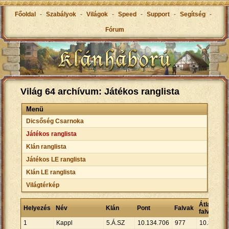
Főoldal
-
Szabályok
-
Világok
-
Speed
-
Support
-
Segítség
-
Fórum
Világ 64 archívum: Játékos ranglista
Menü
Dicsőség Csarnoka
Játékos ranglista
Klán ranglista
Játékos LE ranglista
Klán LE ranglista
Világtérkép
Átlagpont
Helyezés
Név
Klán
Pont
Falvak
falvankén
1
Kappl
5.Á.SZ
10
.
134
.
706
977
10
.
373