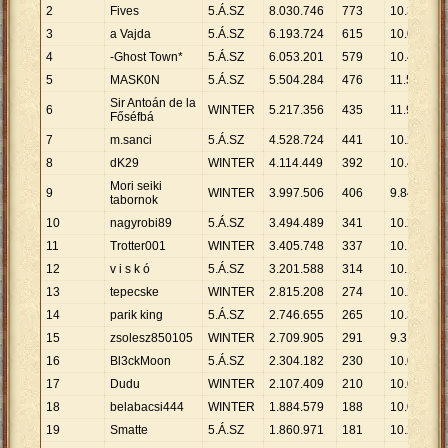
2
Fives
5.Á.SZ
8
.
030
.
746
773
10
.
389
3
a Vajda
5.Á.SZ
6
.
193
.
724
615
10
.
071
4
-Ghost Town*
5.Á.SZ
6
.
053
.
201
579
10
.
455
5
MASK0N
5.Á.SZ
5
.
504
.
284
476
11
.
564
Sir Antoán de la
6
WINTER
5
.
217
.
356
435
11
.
994
Főséfbá
7
m.sanci
5.Á.SZ
4
.
528
.
724
441
10
.
269
8
dK29
WINTER
4
.
114
.
449
392
10
.
496
Mori seiki
9
WINTER
3
.
997
.
506
406
9
.
846
tabornok
10
nagyrobi89
5.Á.SZ
3
.
494
.
489
341
10
.
248
11
Trotter001
WINTER
3
.
405
.
748
337
10
.
106
12
v i s k ó
5.Á.SZ
3
.
201
.
588
314
10
.
196
13
tepecske
WINTER
2
.
815
.
208
274
10
.
274
14
parik king
5.Á.SZ
2
.
746
.
655
265
10
.
365
15
zsolesz850105
WINTER
2
.
709
.
905
291
9
.
312
16
Bl3ckMoon
5.Á.SZ
2
.
304
.
182
230
10
.
018
17
Dudu
WINTER
2
.
107
.
409
210
10
.
035
18
belabacsi444
WINTER
1
.
884
.
579
188
10
.
024
19
Smatte
5.Á.SZ
1
.
860
.
971
181
10
.
282