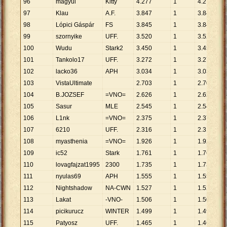
96
magyul
Kitty
4
.
277
1
4
.
277
97
Klau
A.F.
3
.
847
1
3
.
847
98
Lópici Gáspár
FS
3
.
845
1
3
.
845
99
szornyike
UFF.
3
.
520
1
3
.
520
100
Wudu
Stark2
3
.
450
1
3
.
450
101
Tankolo17
UFF.
3
.
272
1
3
.
272
102
lacko36
APH
3
.
034
1
3
.
034
103
VistaUltimate
2
.
703
1
2
.
703
104
B.JOZSEF
=VNO=
2
.
626
1
2
.
626
105
Sasur
MLE
2
.
545
1
2
.
545
106
L1nk
=VNO=
2
.
375
1
2
.
375
107
6210
UFF.
2
.
316
1
2
.
316
108
myasthenia
=VNO=
1
.
926
1
1
.
926
109
ic52
Stark
1
.
761
1
1
.
761
110
lovagfajzat1995
2300
1
.
735
1
1
.
735
111
nyulas69
APH
1
.
555
1
1
.
555
112
Nightshadow
NA-CWN
1
.
527
1
1
.
527
113
Lakat
-VNO-
1
.
506
1
1
.
506
114
picikurucz
WINTER
1
.
499
1
1
.
499
115
Patyosz
UFF.
1
.
465
1
1
.
465