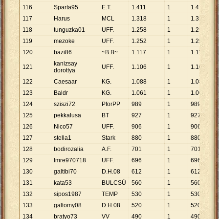
116
Sparta95
E.T.
1
.
411
1
1
.
411
117
Harus
MCL
1
.
318
1
1
.
318
118
tunguzka01
UFF.
1
.
258
1
1
.
258
119
mezoke
UFF.
1
.
252
1
1
.
252
120
bazi86
~B.B~
1
.
117
1
1
.
117
kanizsay
121
UFF.
1
.
106
1
1
.
106
dorottya
122
Caesaar
KG.
1
.
088
1
1
.
088
123
Baldr
KG.
1
.
061
1
1
.
061
124
sziszi72
PforPP
989
1
989
125
pekkalusa
BT
927
1
927
126
Nico57
UFF.
906
1
906
127
stella1
Stark
880
1
880
128
bodirozalia
A.F.
701
1
701
129
Imre970718
UFF.
696
1
696
130
galtibi70
D.H.08
612
1
612
131
kata53
BULCSÚ
560
1
560
132
sipos1987
TEMP
530
1
530
133
galtomy08
D.H.08
520
1
520
134
bratyo73
VV
490
1
490