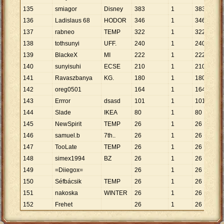
135
smiagor
Disney
383
1
383
136
Ladislaus 68
HODOR
346
1
346
137
rabneo
TEMP
322
1
322
138
tothsunyi
UFF.
240
1
240
139
BlackeX
MI
222
1
222
140
sunyisuhi
ECSE
210
1
210
141
Ravaszbanya
KG.
180
1
180
142
oreg0501
164
1
164
143
Errror
dsasd
101
1
101
144
Slade
IKEA
80
1
80
145
NewSpirit
TEMP
26
1
26
146
samuel.b
7th..
26
1
26
147
TooLate
TEMP
26
1
26
148
simex1994
BZ
26
1
26
149
=Diiegox=
26
1
26
150
Séfbácsik
TEMP
26
1
26
151
nakoska
WINTER
26
1
26
152
Frehet
26
1
26