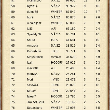
57
molnar100
5.Á.SZ
97
.
656
13
7
.
512
58
Ryan14
5.Á.SZ
93
.
977
9
10
.
442
59
dome75
WINTER
87
.
542
10
8
.
754
60
horfii
5.Á.SZ
86
.
875
9
9
.
653
61
A Zöldíjász
WINTER
69
.
830
7
9
.
976
62
lali3
A.F.
66
.
189
7
9
.
456
63
Speddy79
5.Á.SZ
60
.
761
6
10
.
127
64
Shura
IKEA
41
.
681
4
10
.
420
65
Arnuska
5.Á.SZ
38
.
512
6
6
.
419
66
Kuburbuki
~B.B~
35
.
771
6
5
.
962
67
Sirius Black
=VNO=
34
.
528
5
6
.
906
68
Ivain
HODOR
27
.
912
3
9
.
304
69
maci001
A.F.
26
.
403
6
4
.
401
70
mogyi23
5.Á.SZ
24
.
261
4
6
.
065
71
Morf
=VNO=
21
.
472
3
7
.
157
72
sass444
TEMP
20
.
876
2
10
.
438
73
Sirday
TEMP
20
.
647
2
10
.
324
74
fejesr7
HODOR
19
.
795
3
6
.
598
75
-Ra sAl Ghul-
5.Á.SZ
15
.
162
2
7
.
581
76
Sebastiano
WINTER
13
.
097
2
6
.
549