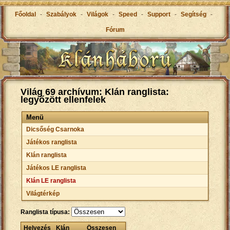
Főoldal
-
Szabályok
-
Világok
-
Speed
-
Support
-
Segítség
-
Fórum
Világ 69 archívum: Klán ranglista:
legyőzött ellenfelek
Menü
Dicsőség Csarnoka
Játékos ranglista
Klán ranglista
Játékos LE ranglista
Klán LE ranglista
Világtérkép
Ranglista típusa:
Helyezés
Klán
Összesen