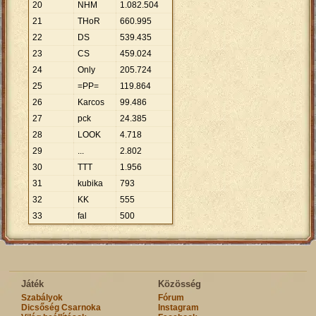
20
NHM
1
.
082
.
504
21
THoR
660
.
995
22
DS
539
.
435
23
CS
459
.
024
24
Only
205
.
724
25
=PP=
119
.
864
26
Karcos
99
.
486
27
pck
24
.
385
28
LOOK
4
.
718
29
...
2
.
802
30
TTT
1
.
956
31
kubika
793
32
KK
555
33
fal
500
Játék
Közösség
Szabályok
Fórum
Dicsőség Csarnoka
Instagram