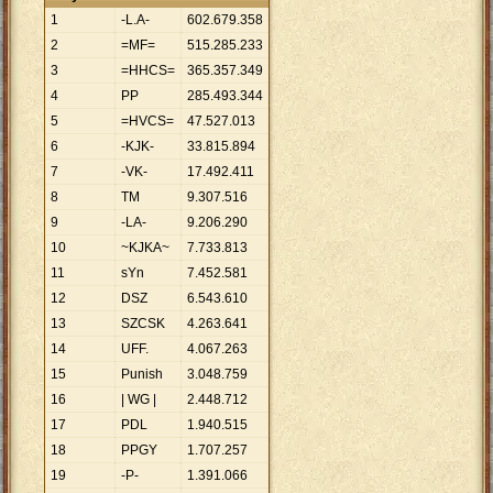
1
-L.A-
602
.
679
.
358
2
=MF=
515
.
285
.
233
3
=HHCS=
365
.
357
.
349
4
PP
285
.
493
.
344
5
=HVCS=
47
.
527
.
013
6
-KJK-
33
.
815
.
894
7
-VK-
17
.
492
.
411
8
TM
9
.
307
.
516
9
-LA-
9
.
206
.
290
10
~KJKA~
7
.
733
.
813
11
sYn
7
.
452
.
581
12
DSZ
6
.
543
.
610
13
SZCSK
4
.
263
.
641
14
UFF.
4
.
067
.
263
15
Punish
3
.
048
.
759
16
| WG |
2
.
448
.
712
17
PDL
1
.
940
.
515
18
PPGY
1
.
707
.
257
19
-P-
1
.
391
.
066