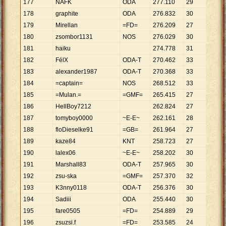
177
NAFK
ODA
277
.
110
29
9
.
556
178
graphite
ODA
276
.
832
30
9
.
228
179
Mirellan
=FD=
276
.
209
27
10
.
23
180
zsombor1131
NOS
276
.
029
30
9
.
201
181
haiku
274
.
778
31
8
.
864
182
FélX
ODA-T
270
.
462
33
8
.
196
183
alexander1987
ODA-T
270
.
368
33
8
.
193
184
=captain=
NOS
268
.
512
33
8
.
137
185
=Mulan.=
=GMF=
265
.
415
27
9
.
830
186
HellBoy7212
262
.
824
27
9
.
734
187
tomyboy0000
~E-E~
262
.
161
28
9
.
363
188
floDieselke91
=GB=
261
.
964
27
9
.
702
189
kaze84
KNT
258
.
723
27
9
.
582
190
lalex06
~E-E~
258
.
202
30
8
.
607
191
Marshall83
ODA-T
257
.
965
30
8
.
599
192
zsu-ska
=GMF=
257
.
370
32
8
.
043
193
K3nny0118
ODA-T
256
.
376
30
8
.
546
194
Sadiii
ODA
255
.
440
30
8
.
515
195
fare0505
=FD=
254
.
889
29
8
.
789
196
zsuzsi.f
=FD=
253
.
585
24
10
.
56