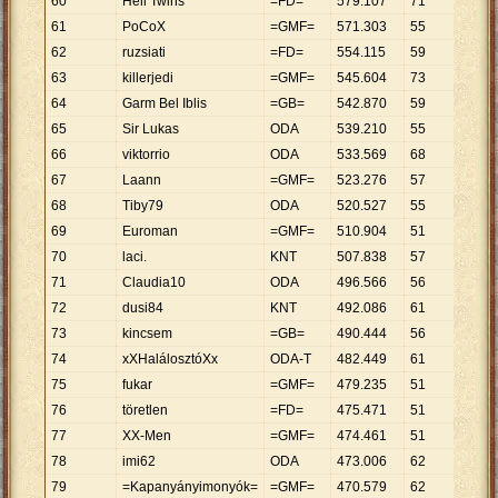
60
Hell Twins
=FD=
579
.
107
71
8
.
156
61
PoCoX
=GMF=
571
.
303
55
10
.
38
62
ruzsiati
=FD=
554
.
115
59
9
.
392
63
killerjedi
=GMF=
545
.
604
73
7
.
474
64
Garm Bel Iblis
=GB=
542
.
870
59
9
.
201
65
Sir Lukas
ODA
539
.
210
55
9
.
804
66
viktorrio
ODA
533
.
569
68
7
.
847
67
Laann
=GMF=
523
.
276
57
9
.
180
68
Tiby79
ODA
520
.
527
55
9
.
464
69
Euroman
=GMF=
510
.
904
51
10
.
01
70
laci.
KNT
507
.
838
57
8
.
909
71
Claudia10
ODA
496
.
566
56
8
.
867
72
dusi84
KNT
492
.
086
61
8
.
067
73
kincsem
=GB=
490
.
444
56
8
.
758
74
xXHalálosztóXx
ODA-T
482
.
449
61
7
.
909
75
fukar
=GMF=
479
.
235
51
9
.
397
76
töretlen
=FD=
475
.
471
51
9
.
323
77
XX-Men
=GMF=
474
.
461
51
9
.
303
78
imi62
ODA
473
.
006
62
7
.
629
79
=Kapanyányimonyók=
=GMF=
470
.
579
62
7
.
590