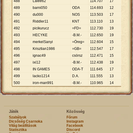
488
Lalee62
114
.
707
17
6
.
747
489
barni050
ODA
114
.
693
12
9
.
558
490
du000
NOS
113
.
503
17
6
.
677
491
Riddler11
KNT
113
.
110
13
8
.
701
492
picikurucz
=FD=
112
.
730
19
5
.
933
493
HECYKE
-B.M.-
112
.
650
19
5
.
929
494
merkelSanyi
=Öreg=
112
.
604
15
7
.
507
495
Krisztian1986
=GB=
112
.
547
17
6
.
620
496
ignac49
csörsz
112
.
471
15
7
.
498
497
ixi12
-B.M.-
112
.
438
19
5
.
918
498
IN GAMES
ODA-T
111
.
645
17
6
.
567
499
lacko1214
D.A.
111
.
555
13
8
.
581
500
iron-man991
-B.M.-
110
.
965
14
7
.
926
Játék
Közösség
Szabályok
Fórum
Dicsőség Csarnoka
Instagram
Világ beállítások
Facebook
Statisztika
Discord