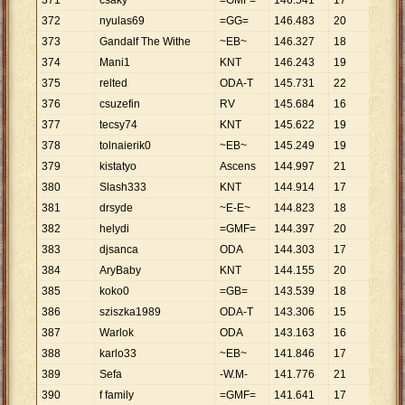
371
csaky
=GMF=
146
.
541
17
8
.
620
372
nyulas69
=GG=
146
.
483
20
7
.
324
373
Gandalf The Withe
~EB~
146
.
327
18
8
.
129
374
Mani1
KNT
146
.
243
19
7
.
697
375
relted
ODA-T
145
.
731
22
6
.
624
376
csuzefin
RV
145
.
684
16
9
.
105
377
tecsy74
KNT
145
.
622
19
7
.
664
378
tolnaierik0
~EB~
145
.
249
19
7
.
645
379
kistatyo
Ascens
144
.
997
21
6
.
905
380
Slash333
KNT
144
.
914
17
8
.
524
381
drsyde
~E-E~
144
.
823
18
8
.
046
382
helydi
=GMF=
144
.
397
20
7
.
220
383
djsanca
ODA
144
.
303
17
8
.
488
384
AryBaby
KNT
144
.
155
20
7
.
208
385
koko0
=GB=
143
.
539
18
7
.
974
386
sziszka1989
ODA-T
143
.
306
15
9
.
554
387
Warlok
ODA
143
.
163
16
8
.
948
388
karlo33
~EB~
141
.
846
17
8
.
344
389
Sefa
-W.M-
141
.
776
21
6
.
751
390
f family
=GMF=
141
.
641
17
8
.
332