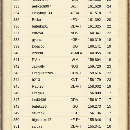
333
petikzoli007
Skull
161
.
628
24
6
.
735
334
luckyboy133
=FD=
161
.
518
17
9
.
501
335
Ricko
=FD=
161
.
392
20
8
.
070
336
bubuka01
ODA-T
161
.
325
22
7
.
333
337
edi258
NOS
160
.
347
22
7
.
289
338
gyurce
=GB=
160
.
319
18
8
.
907
339
tobacco
=GG=
160
.
141
19
8
.
428
340
Azeem
=GMF=
160
.
055
20
8
.
003
341
P.Vex
-W.M-
159
.
804
18
8
.
878
342
Jackally
NOS
159
.
720
23
6
.
944
343
ÖregHarczos
ODA-T
159
.
676
22
7
.
258
344
b213
KNT
158
.
179
23
6
.
877
345
Raul20
ODA-T
158
.
032
19
8
.
317
346
Öreg48
156
.
809
17
9
.
224
347
lord3436
ODA
156
.
617
17
9
.
213
348
bubika96
=GG=
156
.
273
15
10
.
41
349
szurdok
~E-E~
156
.
136
17
9
.
184
350
bigsmoke17
~E-E~
155
.
846
14
11
.
13
351
sajo73
ODA-T
155
.
341
16
9
.
709