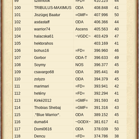
99
szilimook
=FD=
410
.
225
44
9
.
323
100
TRIBULUS-MAXIMUS
ODA
408
.
848
41
9
.
972
101
Jiszügej Baatur
=GMF=
407
.
996
50
8
.
160
102
asdastaff
ODA
406
.
366
44
9
.
236
103
warrior74
Ascens
405
.
563
40
10
.
13
104
halacska61
~VGDC~
403
.
429
47
8
.
584
105
hektorahos
403
.
169
41
9
.
833
106
bohus16
=FD=
396
.
960
46
8
.
630
107
Gorbor
ODA-T
396
.
633
49
8
.
095
108
Soymy
NOS
396
.
377
45
8
.
808
109
csavargo68
ODA
395
.
441
49
8
.
070
110
zolyzo
ODA
394
.
379
45
8
.
764
111
marimari
=FD=
393
.
941
42
9
.
380
112
hetény
=FD=
392
.
294
41
9
.
568
113
Kirké2012
=GMF=
391
.
593
43
9
.
107
114
Thobias Shebaj
=GMF=
391
.
316
43
9
.
100
115
.*Blue Warrior*.
ODA
389
.
152
45
8
.
648
116
duma64
~GODX~
381
.
617
41
9
.
308
117
Domi0616
ODA
378
.
039
50
7
.
561
118
Dencu
=FD=
374
.
786
38
9
.
863