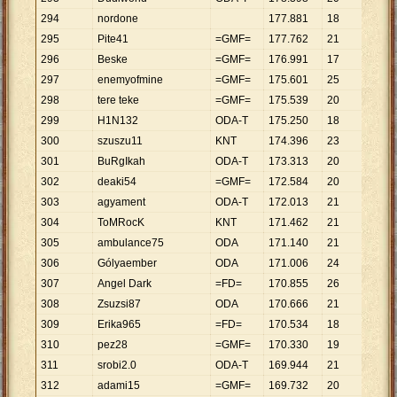
294
nordone
177
.
881
18
9
.
882
295
Pite41
=GMF=
177
.
762
21
8
.
465
296
Beske
=GMF=
176
.
991
17
10
.
41
297
enemyofmine
=GMF=
175
.
601
25
7
.
024
298
tere teke
=GMF=
175
.
539
20
8
.
777
299
H1N132
ODA-T
175
.
250
18
9
.
736
300
szuszu11
KNT
174
.
396
23
7
.
582
301
BuRgIkah
ODA-T
173
.
313
20
8
.
666
302
deaki54
=GMF=
172
.
584
20
8
.
629
303
agyament
ODA-T
172
.
013
21
8
.
191
304
ToMRocK
KNT
171
.
462
21
8
.
165
305
ambulance75
ODA
171
.
140
21
8
.
150
306
Gólyaember
ODA
171
.
006
24
7
.
125
307
Angel Dark
=FD=
170
.
855
26
6
.
571
308
Zsuzsi87
ODA
170
.
666
21
8
.
127
309
Erika965
=FD=
170
.
534
18
9
.
474
310
pez28
=GMF=
170
.
330
19
8
.
965
311
srobi2.0
ODA-T
169
.
944
21
8
.
093
312
adami15
=GMF=
169
.
732
20
8
.
487