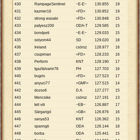
430
RampageSentinel
~E-E~
130
.
855
19
6
.
887
431
kazmer16
=FD=
130
.
852
19
6
.
887
432
strong wasabi
=FD=
130
.
848
15
8
.
723
433
patyesz200
ODA-T
129
.
585
15
8
.
639
434
bondpeti
~E-E~
129
.
033
15
8
.
602
435
solyom44
SD
129
.
020
18
7
.
168
436
Ireland
csörsz
128
.
977
16
8
.
061
437
csupiman
=FD=
128
.
233
16
8
.
015
438
Perform
KNT
128
.
190
17
7
.
541
439
Igazfalvamr78
PH
127
.
703
16
7
.
981
440
bugris
=FD=
127
.
523
17
7
.
501
441
anyuci77
=GMF=
127
.
515
14
9
.
108
442
dozso6
D.A.
127
.
277
15
8
.
485
443
Mencsike
csörsz
127
.
191
13
9
.
784
444
tell vili
~EB~
126
.
887
17
7
.
464
445
Sárgarigó
=GB=
126
.
876
16
7
.
930
446
sanya53
KNT
126
.
362
15
8
.
424
447
spanngli
ODA
126
.
144
18
7
.
008
448
borba
ODA
125
.
441
15
8
.
363