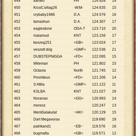
449
flameo
PH
124
.
926
14
8
.
923
450
KicsiCsillag26
-W.M-
124
.
635
15
8
.
309
451
crybaby1986
D.A.
124
.
576
16
7
.
786
452
tamashun
D.A.
124
.
307
17
7
.
312
453
eaglestone
ODA-T
123
.
710
20
6
.
186
454
malamud
KNT
123
.
156
17
7
.
244
455
keszeg251
=GB=
123
.
024
17
7
.
237
456
veszett dög
=GMF=
122
.
536
21
5
.
835
457
DUBSTEPNIGGA
=FD=
122
.
095
15
8
.
140
458
Wileman
PH
121
.
802
15
8
.
120
459
Octavia
North
121
.
745
12
10
.
14
460
Promiteus
=FD=
121
.
206
14
8
.
658
461
S Attila
=GMF=
121
.
122
11
11
.
01
462
KSLBA
KNT
121
.
027
16
7
.
564
463
Noranas
=GG=
120
.
993
14
8
.
642
464
moresz
120
.
247
13
9
.
250
465
Mentőalakulat
~AKI~
120
.
129
15
8
.
009
466
Dart Megavorax
119
.
690
18
6
.
649
467
patrikand1
~EB~
119
.
576
16
7
.
474
468
bugmafia
=GB=
119
.
571
12
9
.
964