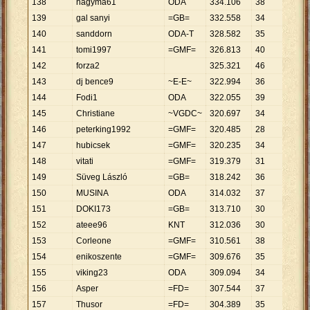
138
hagyma61
ODA
334
.
106
38
8
.
792
139
gal sanyi
=GB=
332
.
558
34
9
.
781
140
sanddorn
ODA-T
328
.
582
35
9
.
388
141
tomi1997
=GMF=
326
.
813
40
8
.
170
142
forza2
325
.
321
46
7
.
072
143
dj bence9
~E-E~
322
.
994
36
8
.
972
144
Fodi1
ODA
322
.
055
39
8
.
258
145
Christiane
~VGDC~
320
.
697
34
9
.
432
146
peterking1992
=GMF=
320
.
485
28
11
.
44
147
hubicsek
=GMF=
320
.
235
34
9
.
419
148
vitati
=GMF=
319
.
379
31
10
.
30
149
Süveg László
=GB=
318
.
242
36
8
.
840
150
MUSINA
ODA
314
.
032
37
8
.
487
151
DOKI173
=GB=
313
.
710
30
10
.
45
152
ateee96
KNT
312
.
036
30
10
.
40
153
Corleone
=GMF=
310
.
561
38
8
.
173
154
enikoszente
=GMF=
309
.
676
35
8
.
848
155
viking23
ODA
309
.
094
34
9
.
091
156
Asper
=FD=
307
.
544
37
8
.
312
157
Thusor
=FD=
304
.
389
35
8
.
697