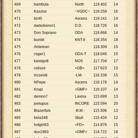
469
bambula
North
119
.
402
14
8
.
529
470
Kaszisz
~VGDC~
119
.
259
16
7
.
454
471
tsr45
Ascens
119
.
141
14
8
.
510
472
darkoberon1
D.D.
118
.
726
16
7
.
420
473
Don Soprano
ODA
118
.
666
14
8
.
476
474
bundii
KNT-II
118
.
354
18
6
.
575
475
Ardelean
118
.
309
15
7
.
887
476
csger1
ODA-T
118
.
040
15
7
.
869
477
karelgott
NOS
117
.
704
17
6
.
924
478
csésze
=GB=
117
.
623
13
9
.
048
479
inczeisti
-LM-
116
.
338
15
7
.
756
480
NPepe
Ascens
116
.
178
14
8
.
298
481
Krupi
=GMF=
116
.
107
14
8
.
293
482
demon7
Lavina
115
.
699
13
8
.
900
483
joelupus
INCORE
115
.
594
20
5
.
780
484
Blazerfulx
-B.M.-
115
.
506
13
8
.
885
485
bela348
Skull
115
.
434
12
9
.
620
486
hotgirl93
=FD=
114
.
876
15
7
.
658
487
dux1983
=GMF=
114
.
722
18
6
.
373