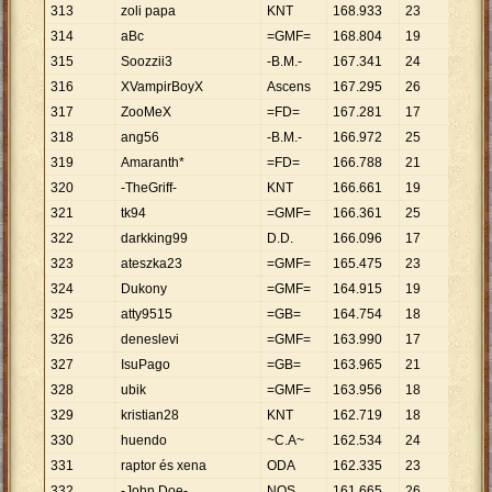
313
zoli papa
KNT
168
.
933
23
7
.
345
314
aBc
=GMF=
168
.
804
19
8
.
884
315
Soozzii3
-B.M.-
167
.
341
24
6
.
973
316
XVampirBoyX
Ascens
167
.
295
26
6
.
434
317
ZooMeX
=FD=
167
.
281
17
9
.
840
318
ang56
-B.M.-
166
.
972
25
6
.
679
319
Amaranth*
=FD=
166
.
788
21
7
.
942
320
-TheGriff-
KNT
166
.
661
19
8
.
772
321
tk94
=GMF=
166
.
361
25
6
.
654
322
darkking99
D.D.
166
.
096
17
9
.
770
323
ateszka23
=GMF=
165
.
475
23
7
.
195
324
Dukony
=GMF=
164
.
915
19
8
.
680
325
atty9515
=GB=
164
.
754
18
9
.
153
326
deneslevi
=GMF=
163
.
990
17
9
.
646
327
IsuPago
=GB=
163
.
965
21
7
.
808
328
ubik
=GMF=
163
.
956
18
9
.
109
329
kristian28
KNT
162
.
719
18
9
.
040
330
huendo
~C.A~
162
.
534
24
6
.
772
331
raptor és xena
ODA
162
.
335
23
7
.
058
332
-John Doe-
NOS
161
.
665
26
6
.
218