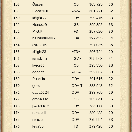
158
Öszvér
=GB=
303
.
725
36
8
.
437
159
Evica2010
=SZ=
301
.
771
32
9
.
430
160
kölyök77
ODA
299
.
476
33
9
.
075
161
Hencso9
=GB=
299
.
352
33
9
.
071
162
M.G.P.
=FD=
297
.
620
30
9
.
921
163
halivudirudi87
ODA
297
.
455
34
8
.
749
164
csikos76
297
.
035
35
8
.
487
165
xl1ght23
=FD=
296
.
724
39
7
.
608
166
ignisking
=GMF=
295
.
963
41
7
.
219
167
livike83
=GB=
295
.
330
28
10
.
54
168
dopesz
=GB=
292
.
667
30
9
.
756
169
Pusztító.
ODA
291
.
515
32
9
.
110
170
geso
ODA-T
288
.
948
32
9
.
030
171
gaga0224
ODA
288
.
769
29
9
.
958
172
grobelaar
=GB=
285
.
641
35
8
.
161
173
p4r4d0x0n
ODA
283
.
177
30
9
.
439
174
ramazuli
ODA
280
.
433
29
9
.
670
175
picicicu
ODA
279
.
994
33
8
.
485
176
letra36
=FD=
279
.
428
30
9
.
314