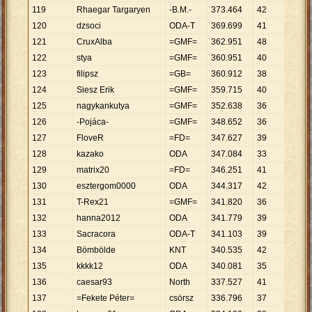
119
Rhaegar Targaryen
-B.M.-
373
.
464
42
8
.
892
120
dzsoci
ODA-T
369
.
699
41
9
.
017
121
CruxAlba
=GMF=
362
.
951
48
7
.
561
122
stya
=GMF=
360
.
951
40
9
.
024
123
filipsz
=GB=
360
.
912
38
9
.
498
124
Siesz Erik
=GMF=
359
.
715
40
8
.
993
125
nagykankutya
=GMF=
352
.
638
36
9
.
796
126
-Pojáca-
=GMF=
348
.
652
36
9
.
685
127
FloveR
=FD=
347
.
627
39
8
.
914
128
kazako
ODA
347
.
084
33
10
.
51
129
matrix20
=FD=
346
.
251
41
8
.
445
130
esztergom0000
ODA
344
.
317
42
8
.
198
131
T-Rex21
=GMF=
341
.
820
36
9
.
495
132
hanna2012
ODA
341
.
779
39
8
.
764
133
Sacracora
ODA-T
341
.
103
39
8
.
746
134
Bömbölde
KNT
340
.
535
42
8
.
108
135
kkkk12
ODA
340
.
081
35
9
.
717
136
caesar93
North
337
.
527
41
8
.
232
137
=Fekete Péter=
csörsz
336
.
796
37
9
.
103