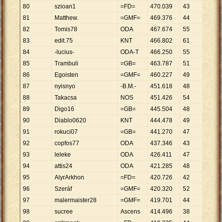
80
szioan1
=FD=
470
.
039
43
10
.
93
81
Matthew.
=GMF=
469
.
376
44
10
.
66
82
Tomis78
ODA
467
.
674
55
8
.
503
83
edit.75
KNT
466
.
802
61
7
.
652
84
-lucius-
ODA-T
466
.
250
55
8
.
477
85
Trambuli
=GB=
463
.
787
51
9
.
094
86
Egoisten
=GMF=
460
.
227
49
9
.
392
87
nyisnyo
-B.M.-
451
.
618
48
9
.
409
88
Takacsa
NOS
451
.
426
54
8
.
360
89
Digo16
=GB=
445
.
504
48
9
.
281
90
Diablo0620
KNT
444
.
478
49
9
.
071
91
rokuci07
=GB=
441
.
270
47
9
.
389
92
copfos77
ODA
437
.
346
43
10
.
17
93
leleke
ODA
426
.
411
47
9
.
073
94
attis24
ODA
421
.
285
48
8
.
777
95
AlyrArkhon
=FD=
420
.
726
42
10
.
01
96
Szeráf
=GMF=
420
.
320
52
8
.
083
97
malermaister28
=GMF=
419
.
701
44
9
.
539
98
sucree
Ascens
414
.
496
38
10
.
90