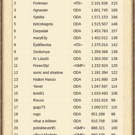
2
Forkman
=FD=
2
.
101
.
636
215
9
.
775
3
Agravain
ODA
1
.
601
.
745
169
9
.
478
4
Sybilla
ODA
1
.
571
.
153
166
9
.
465
5
bölcsbagoly
ODA
1
.
515
.
507
148
10
.
24
6
Darpatak
ODA
1
.
453
.
783
157
9
.
260
7
mary63y
ODA
1
.
402
.
012
139
10
.
08
8
Építőkocka
=FD=
1
.
375
.
014
142
9
.
683
9
Szobonya
ODA
1
.
359
.
368
138
9
.
850
10
IV. László
ODA
1
.
303
.
350
139
9
.
377
11
FreeeStyl
=GMF=
1
.
232
.
924
120
10
.
27
12
sonic and shadow
ODA
1
.
181
.
394
122
9
.
684
13
Hattori Hanzo
ODA
1
.
141
.
890
119
9
.
596
14
Yenet
ODA
1
.
047
.
597
114
9
.
189
15
tomi61
ODA
1
.
033
.
493
106
9
.
750
16
Rocoo
ODA
1
.
031
.
816
99
10
.
42
17
gygy73
ODA
1
.
000
.
572
110
9
.
096
18
rugo
ODA
951
.
288
98
9
.
707
19
vihar a biliben
ODA
910
.
708
108
8
.
432
20
polist4ever95
=GMF=
886
.
321
100
8
.
863