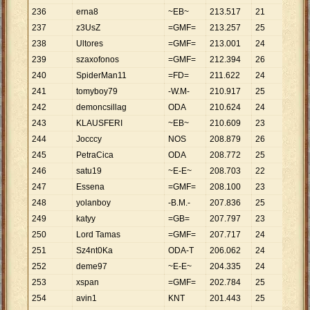
236
erna8
~EB~
213
.
517
21
10
.
16
237
z3UsZ
=GMF=
213
.
257
25
8
.
530
238
Ultores
=GMF=
213
.
001
24
8
.
875
239
szaxofonos
=GMF=
212
.
394
26
8
.
169
240
SpiderMan11
=FD=
211
.
622
24
8
.
818
241
tomyboy79
-W.M-
210
.
917
25
8
.
437
242
demoncsillag
ODA
210
.
624
24
8
.
776
243
KLAUSFERI
~EB~
210
.
609
23
9
.
157
244
Jocccy
NOS
208
.
879
26
8
.
034
245
PetraCica
ODA
208
.
772
25
8
.
351
246
satu19
~E-E~
208
.
703
22
9
.
487
247
Essena
=GMF=
208
.
100
23
9
.
048
248
yolanboy
-B.M.-
207
.
836
25
8
.
313
249
katyy
=GB=
207
.
797
23
9
.
035
250
Lord Tamas
=GMF=
207
.
717
24
8
.
655
251
Sz4nt0Ka
ODA-T
206
.
062
24
8
.
586
252
deme97
~E-E~
204
.
335
24
8
.
514
253
xspan
=GMF=
202
.
784
25
8
.
111
254
avin1
KNT
201
.
443
25
8
.
058