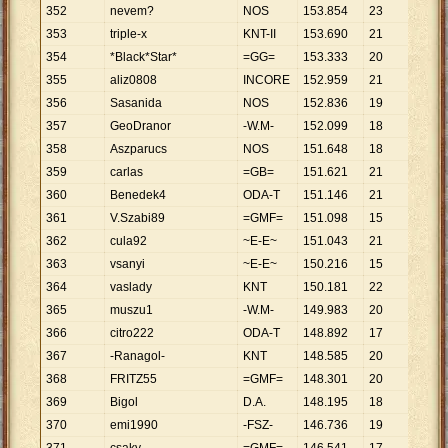
352
nevem?
NOS
153
.
854
23
6
.
689
353
triple-x
KNT-II
153
.
690
21
7
.
319
354
*Black*Star*
=GG=
153
.
333
20
7
.
667
355
aliz0808
INCORE
152
.
959
21
7
.
284
356
Sasanida
NOS
152
.
836
19
8
.
044
357
GeoDranor
-W.M-
152
.
099
18
8
.
450
358
Aszparucs
NOS
151
.
648
18
8
.
425
359
carlas
=GB=
151
.
621
21
7
.
220
360
Benedek4
ODA-T
151
.
146
21
7
.
197
361
V.Szabi89
=GMF=
151
.
098
15
10
.
07
362
cula92
~E-E~
151
.
043
21
7
.
193
363
vsanyi
~E-E~
150
.
216
15
10
.
01
364
vaslady
KNT
150
.
181
22
6
.
826
365
muszu1
-W.M-
149
.
983
20
7
.
499
366
citro222
ODA-T
148
.
892
17
8
.
758
367
-Ranagol-
KNT
148
.
585
20
7
.
429
368
FRITZ55
=GMF=
148
.
301
20
7
.
415
369
Bigol
D.A.
148
.
195
18
8
.
233
370
emi1990
-FSZ-
146
.
736
19
7
.
723