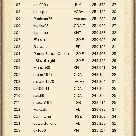
197
tdm900a
-B.M.-
251
.
573
37
6
.
799
198
loncspep
=GB=
251
.
483
30
8
.
383
199
Panisher75
Ascens
251
.
230
26
9
.
663
200
kopika68
ODA-T
251
.
029
27
9
.
297
201
tipp-topp
KNT
250
.
983
32
7
.
843
202
Efersin
=GMF=
250
.
652
26
9
.
640
203
Schwarz
=FD=
250
.
452
31
8
.
079
204
PernesBenczeOrokre
=GMF=
248
.
508
25
9
.
940
205
=Blazeknight=
=GMF=
245
.
322
29
8
.
459
206
Francia88
KNT
243
.
641
34
7
.
166
207
robee.1977
ODA-T
243
.
495
28
8
.
696
208
stefano1978
~E-E~
243
.
364
31
7
.
850
209
laci00911
ODA-T
242
.
396
25
9
.
696
210
sajs69
ODA-T
241
.
896
25
9
.
676
211
szasza1975
=GB=
238
.
714
25
9
.
549
212
FarkaSk
=FD=
236
.
682
37
6
.
397
213
daniinterm
-FSZ-
233
.
262
34
6
.
861
214
edwardkhking
=FD=
231
.
220
31
7
.
459
215
ok1006
KNT
231
.
117
28
8
.
254