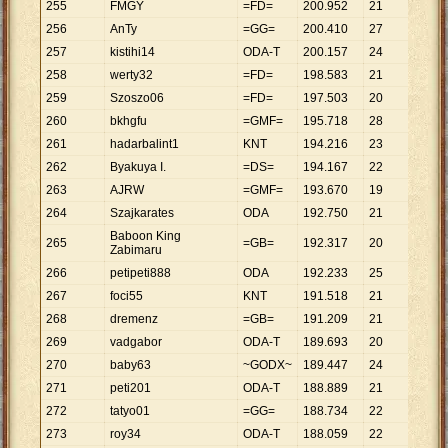
255
FMGY
=FD=
200
.
952
21
9
.
569
256
AnTy
=GG=
200
.
410
27
7
.
423
257
kistihi14
ODA-T
200
.
157
24
8
.
340
258
werty32
=FD=
198
.
583
21
9
.
456
259
Szoszo06
=FD=
197
.
503
20
9
.
875
260
bkhgfu
=GMF=
195
.
718
28
6
.
990
261
hadarbalint1
KNT
194
.
216
23
8
.
444
262
Byakuya I.
=DS=
194
.
167
22
8
.
826
263
AJRW
=GMF=
193
.
670
19
10
.
19
264
Szajkarates
ODA
192
.
750
21
9
.
179
Baboon King
265
=GB=
192
.
317
20
9
.
616
Zabimaru
266
petipeti888
ODA
192
.
233
25
7
.
689
267
foci55
KNT
191
.
518
21
9
.
120
268
dremenz
=GB=
191
.
209
21
9
.
105
269
vadgabor
ODA-T
189
.
693
20
9
.
485
270
baby63
~GODX~
189
.
447
24
7
.
894
271
peti201
ODA-T
188
.
889
21
8
.
995
272
tatyo01
=GG=
188
.
734
22
8
.
579
273
roy34
ODA-T
188
.
059
22
8
.
548