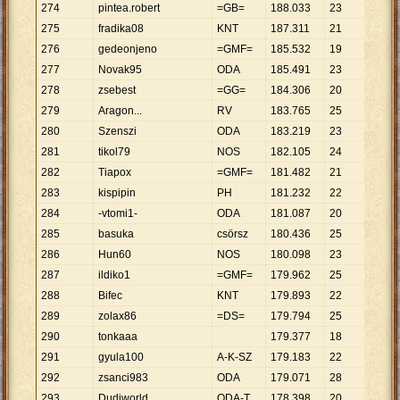
274
pintea.robert
=GB=
188
.
033
23
8
.
175
275
fradika08
KNT
187
.
311
21
8
.
920
276
gedeonjeno
=GMF=
185
.
532
19
9
.
765
277
Novak95
ODA
185
.
491
23
8
.
065
278
zsebest
=GG=
184
.
306
20
9
.
215
279
Aragon...
RV
183
.
765
25
7
.
351
280
Szenszi
ODA
183
.
219
23
7
.
966
281
tikol79
NOS
182
.
105
24
7
.
588
282
Tiapox
=GMF=
181
.
482
21
8
.
642
283
kispipin
PH
181
.
232
22
8
.
238
284
-vtomi1-
ODA
181
.
087
20
9
.
054
285
basuka
csörsz
180
.
436
25
7
.
217
286
Hun60
NOS
180
.
098
23
7
.
830
287
ildiko1
=GMF=
179
.
962
25
7
.
198
288
Bifec
KNT
179
.
893
22
8
.
177
289
zolax86
=DS=
179
.
794
25
7
.
192
290
tonkaaa
179
.
377
18
9
.
965
291
gyula100
A-K-SZ
179
.
183
22
8
.
145
292
zsanci983
ODA
179
.
071
28
6
.
395
293
Dudiworld
ODA-T
178
.
398
20
8
.
920