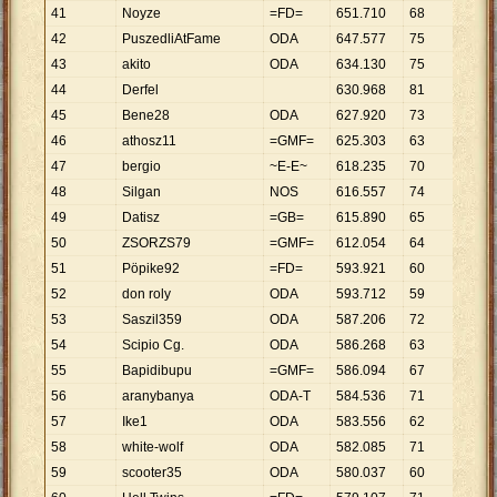
41
Noyze
=FD=
651
.
710
68
9
.
584
42
PuszedliAtFame
ODA
647
.
577
75
8
.
634
43
akito
ODA
634
.
130
75
8
.
455
44
Derfel
630
.
968
81
7
.
790
45
Bene28
ODA
627
.
920
73
8
.
602
46
athosz11
=GMF=
625
.
303
63
9
.
925
47
bergio
~E-E~
618
.
235
70
8
.
832
48
Silgan
NOS
616
.
557
74
8
.
332
49
Datisz
=GB=
615
.
890
65
9
.
475
50
ZSORZS79
=GMF=
612
.
054
64
9
.
563
51
Pöpike92
=FD=
593
.
921
60
9
.
899
52
don roly
ODA
593
.
712
59
10
.
06
53
Saszil359
ODA
587
.
206
72
8
.
156
54
Scipio Cg.
ODA
586
.
268
63
9
.
306
55
Bapidibupu
=GMF=
586
.
094
67
8
.
748
56
aranybanya
ODA-T
584
.
536
71
8
.
233
57
Ike1
ODA
583
.
556
62
9
.
412
58
white-wolf
ODA
582
.
085
71
8
.
198
59
scooter35
ODA
580
.
037
60
9
.
667