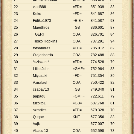
21
=Real Madrid=
=GMF=
860
.
428
89
9
.
668
22
vlad888
=FD=
851
.
939
83
10
.
26
23
Keko
=FD=
841
.
687
86
9
.
787
24
Fülike1973
~E-E~
841
.
587
93
9
.
049
25
Maedhros
=GB=
836
.
601
87
9
.
616
26
=GERI=
ODA
826
.
701
84
9
.
842
27
Tusko Hopkins
ODA
787
.
291
94
8
.
375
28
tothandras
=FD=
785
.
012
82
9
.
573
29
Olajoshordó
ODA
782
.
488
88
8
.
892
30
*sziszani*
=FD=
774
.
528
79
9
.
804
31
Little John
=GMF=
752
.
964
83
9
.
072
32
Miyazaki
=FD=
751
.
354
89
8
.
442
33
Azirafael
ODA
750
.
422
82
9
.
151
34
csaba713
=GB=
749
.
340
81
9
.
251
35
papadu
=GMF=
722
.
611
79
9
.
147
36
tuzolto1
=GB=
687
.
768
81
8
.
491
37
szradics
=FD=
679
.
328
70
9
.
705
38
Quqac
KNT
677
.
356
83
8
.
161
39
Vajk
677
.
007
70
9
.
672
40
Abacs 13
ODA
652
.
598
73
8
.
940