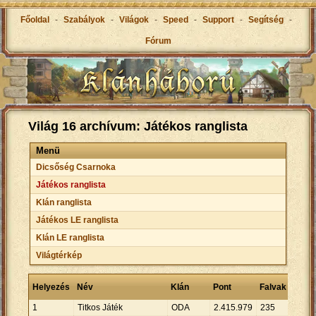
Főoldal
-
Szabályok
-
Világok
-
Speed
-
Support
-
Segítség
-
Fórum
Világ 16 archívum: Játékos ranglista
Menü
Dicsőség Csarnoka
Játékos ranglista
Klán ranglista
Játékos LE ranglista
Klán LE ranglista
Világtérkép
Átlag
Helyezés
Név
Klán
Pont
Falvak
falva
1
Titkos Játék
ODA
2
.
415
.
979
235
10
.
28