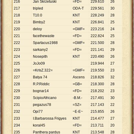
216
Jan Skrzetuski
=FD=
229
.
610
26
8
.
831
217
tripled
ODA-T
229
.
561
30
7
.
652
218
T10.0
KNT
228
.
249
28
8
.
152
219
Bimby2
KNT
226
.
841
25
9
.
074
220
deloy
=GMF=
223
.
216
24
9
.
301
221
facethewaste
=FD=
222
.
824
25
8
.
913
222
Spartacus1988
=GMF=
221
.
500
28
7
.
911
223
sarkany2
=FD=
221
.
141
29
7
.
626
224
Nosepith
KNT
220
.
490
26
8
.
480
225
JoJo09
219
.
944
27
8
.
146
226
=KrIsZ.322=
=GMF=
219
.
550
23
9
.
546
227
Batya 74
Ascens
218
.
826
32
6
.
838
228
R.P.Riddic
=GB=
218
.
300
28
7
.
796
229
bognar14
=FD=
218
.
202
23
9
.
487
230
ScipioAfricano
-B.M.-
217
.
491
30
7
.
250
231
pegazus78
=SZ=
217
.
143
22
9
.
870
232
Opi77
~E-E~
215
.
855
26
8
.
302
233
I.Barbarossa Frigyes
KNT
214
.
477
27
7
.
944
234
koral45
=FD=
213
.
711
20
10
.
68
235
Panthera pardus
KNT
213
.
548
28
7
.
627