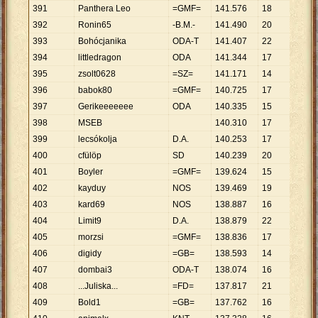
391
Panthera Leo
=GMF=
141
.
576
18
7
.
865
392
Ronin65
-B.M.-
141
.
490
20
7
.
075
393
Bohócjanika
ODA-T
141
.
407
22
6
.
428
394
littledragon
ODA
141
.
344
17
8
.
314
395
zsolt0628
=SZ=
141
.
171
14
10
.
08
396
babok80
=GMF=
140
.
725
17
8
.
278
397
Gerikeeeeeee
ODA
140
.
335
15
9
.
356
398
MSEB
140
.
310
17
8
.
254
399
lecsókolja
D.A.
140
.
253
17
8
.
250
400
cfülöp
SD
140
.
239
20
7
.
012
401
Boyler
=GMF=
139
.
624
15
9
.
308
402
kayduy
NOS
139
.
469
19
7
.
340
403
kard69
NOS
138
.
887
16
8
.
680
404
Limit9
D.A.
138
.
879
22
6
.
313
405
morzsi
=GMF=
138
.
836
17
8
.
167
406
digidy
=GB=
138
.
593
14
9
.
900
407
dombai3
ODA-T
138
.
074
16
8
.
630
408
...Juliska...
=FD=
137
.
817
21
6
.
563
409
Bold1
=GB=
137
.
762
16
8
.
610