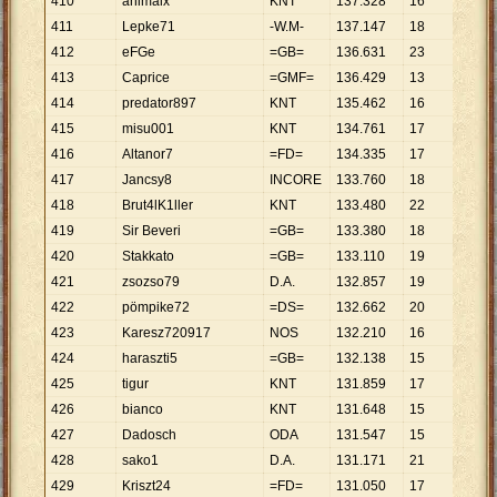
410
animalx
KNT
137
.
328
16
8
.
583
411
Lepke71
-W.M-
137
.
147
18
7
.
619
412
eFGe
=GB=
136
.
631
23
5
.
940
413
Caprice
=GMF=
136
.
429
13
10
.
49
414
predator897
KNT
135
.
462
16
8
.
466
415
misu001
KNT
134
.
761
17
7
.
927
416
Altanor7
=FD=
134
.
335
17
7
.
902
417
Jancsy8
INCORE
133
.
760
18
7
.
431
418
Brut4lK1ller
KNT
133
.
480
22
6
.
067
419
Sir Beveri
=GB=
133
.
380
18
7
.
410
420
Stakkato
=GB=
133
.
110
19
7
.
006
421
zsozso79
D.A.
132
.
857
19
6
.
992
422
pömpike72
=DS=
132
.
662
20
6
.
633
423
Karesz720917
NOS
132
.
210
16
8
.
263
424
haraszti5
=GB=
132
.
138
15
8
.
809
425
tigur
KNT
131
.
859
17
7
.
756
426
bianco
KNT
131
.
648
15
8
.
777
427
Dadosch
ODA
131
.
547
15
8
.
770
428
sako1
D.A.
131
.
171
21
6
.
246
429
Kriszt24
=FD=
131
.
050
17
7
.
709