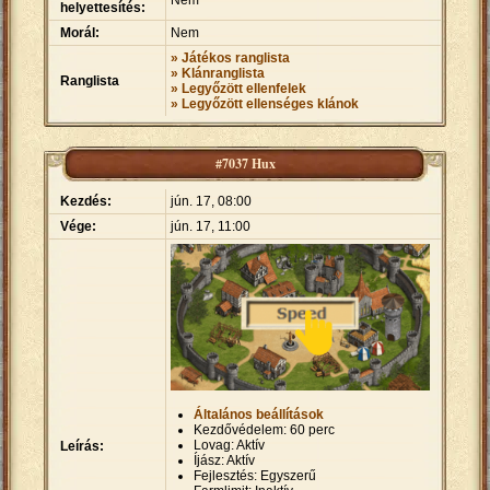
Nem
helyettesítés:
Morál:
Nem
» Játékos ranglista
» Klánranglista
Ranglista
» Legyőzött ellenfelek
» Legyőzött ellenséges klánok
#7037 Hux
Kezdés:
jún. 17, 08:00
Vége:
jún. 17, 11:00
Általános beállítások
Kezdővédelem: 60 perc
Lovag: Aktív
Leírás:
Íjász: Aktív
Fejlesztés: Egyszerű