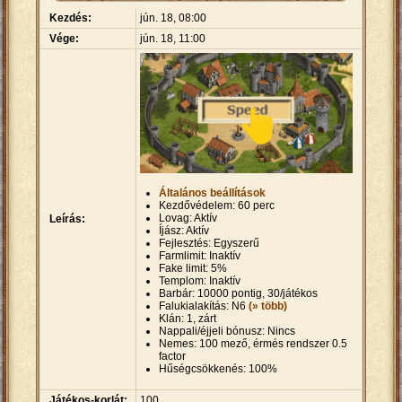
Kezdés:
jún. 18, 08:00
Vége:
jún. 18, 11:00
Általános beállítások
Kezdővédelem: 60 perc
Lovag: Aktív
Leírás:
Íjász: Aktív
Fejlesztés: Egyszerű
Farmlimit: Inaktív
Fake limit: 5%
Templom: Inaktív
Barbár: 10000 pontig, 30/játékos
Falukialakítás: N6
(» több)
Klán: 1, zárt
Nappali/éjjeli bónusz: Nincs
Nemes: 100 mező, érmés rendszer 0.5
factor
Hűségcsökkenés: 100%
Játékos-korlát:
100