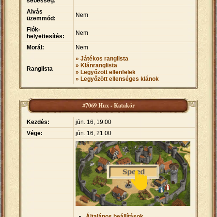
sebesség:
Alvás
Nem
üzemmód:
Fiók-
Nem
helyettesítés:
Morál:
Nem
» Játékos ranglista
» Klánranglista
Ranglista
» Legyőzött ellenfelek
» Legyőzött ellenséges klánok
#7069 Hux - Katakör
Kezdés:
jún. 16, 19:00
Vége:
jún. 16, 21:00
Általános beállítások