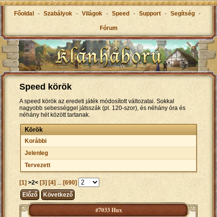
Főoldal
-
Szabályok
-
Világok
-
Speed
-
Support
-
Segítség
-
Fórum
Speed körök
A speed körök az eredeti játék módosított változatai. Sokkal
nagyobb sebességgel játsszák (pl. 120-szor), és néhány óra és
néhány hét között tartanak.
Körök
Korábbi
Jelenleg
Tervezett
[1]
>2<
[3]
[4]
...
[690]
Előző
Következő
#7033 Hux