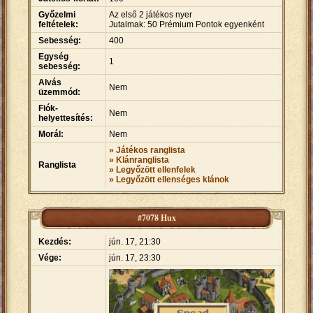
Győzelmi
Az első 2 játékos nyer
feltételek:
Jutalmak: 50 Prémium Pontok egyenként
Sebesség:
400
Egység
1
sebesség:
Alvás
Nem
üzemmód:
Fiók-
Nem
helyettesítés:
Morál:
Nem
» Játékos ranglista
» Klánranglista
Ranglista
» Legyőzött ellenfelek
» Legyőzött ellenséges klánok
#7078 Hux
Kezdés:
jún. 17, 21:30
Vége:
jún. 17, 23:30