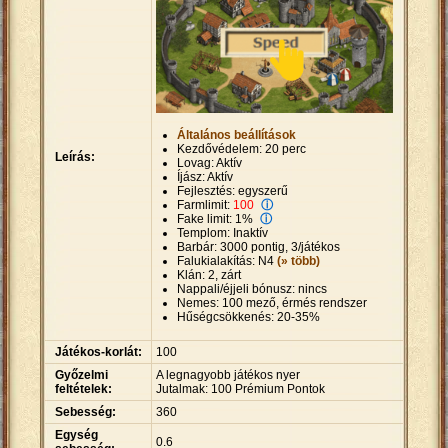
Általános beállítások
Kezdővédelem: 20 perc
Leírás:
Lovag: Aktív
Íjász: Aktív
Fejlesztés: egyszerű
Farmlimit:
100
ⓘ
Fake limit: 1%
ⓘ
Templom: Inaktív
Barbár: 3000 pontig, 3/játékos
Falukialakítás: N4
(» több)
Klán: 2, zárt
Nappali/éjjeli bónusz: nincs
Nemes: 100 mező, érmés rendszer
Hűségcsökkenés: 20-35%
Játékos-korlát:
100
Győzelmi
A legnagyobb játékos nyer
feltételek:
Jutalmak: 100 Prémium Pontok
Sebesség:
360
Egység
0.6