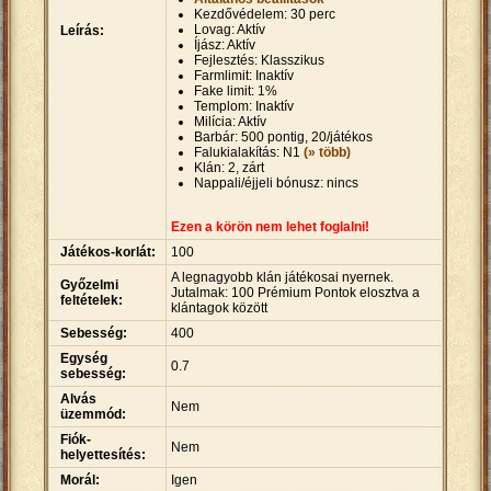
Kezdővédelem: 30 perc
Lovag: Aktív
Leírás:
Íjász: Aktív
Fejlesztés: Klasszikus
Farmlimit: Inaktív
Fake limit: 1%
Templom: Inaktív
Milícia: Aktív
Barbár: 500 pontig, 20/játékos
Falukialakítás: N1
(» több)
Klán: 2, zárt
Nappali/éjjeli bónusz: nincs
Ezen a körön nem lehet foglalni!
Játékos-korlát:
100
A legnagyobb klán játékosai nyernek.
Győzelmi
Jutalmak: 100 Prémium Pontok elosztva a
feltételek:
klántagok között
Sebesség:
400
Egység
0.7
sebesség:
Alvás
Nem
üzemmód:
Fiók-
Nem
helyettesítés:
Morál:
Igen