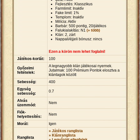
Fejlesztés: Klasszikus
Farmlimit: Inaktív
Fake limit: 1%
Templom: Inaktív
Milícia: Aktív
Barbár: 500 pontig, 20/játékos
Falukialakítás: N1
(» több)
Klán: 2, zárt
Nappali/éjjeli bónusz: nincs
Ezen a körön nem lehet foglalni!
Játékos-korlát:
100
A legnagyobb klán játékosai nyernek.
Győzelmi
Jutalmak: 100 Prémium Pontok elosztva a
feltételek:
klántagok között
Sebesség:
400
Egység
0.7
sebesség:
Alvás
Nem
üzemmód:
Fiók-
Nem
helyettesítés:
Morál:
Igen
» Játékos ranglista
» Klánranglista
Ranglista
» Legyőzött ellenfelek