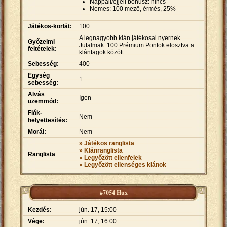
Nappali/éjjeli bónusz: nincs
Nemes: 100 mező, érmés, 25%
Játékos-korlát:
100
A legnagyobb klán játékosai nyernek.
Győzelmi
Jutalmak: 100 Prémium Pontok elosztva a
feltételek:
klántagok között
Sebesség:
400
Egység
1
sebesség:
Alvás
Igen
üzemmód:
Fiók-
Nem
helyettesítés:
Morál:
Nem
» Játékos ranglista
» Klánranglista
Ranglista
» Legyőzött ellenfelek
» Legyőzött ellenséges klánok
#7054 Hux
Kezdés:
jún. 17, 15:00
Vége:
jún. 17, 16:00