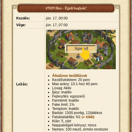
#7029 Hux - Éjjeli baglyok!
Kezdés:
jún. 17, 00:00
Vége:
jún. 17, 07:00
Általános beállítások
Kezdővédelem: 20 perc
Max arány: 10:1-hez 40 perc
Leírás:
Lovag: Aktív
Íjász: Inaktív
Fejlesztés: egyszerű
Farmlimit: Inaktív
Fake limit: 1%
Templom: Inaktív
Barbár: 1500 pontig, 12/játékos
Falukialakítás: N1
(» több)
Klán: 5, zárt
Nappali/éjjeli bónusz: nincs
Nemes: 100 mező, érmés rendszer