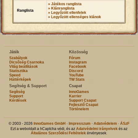
» Játékos ranglista
» Klánranglista
Ranglista
» Legyőzött ellenfelek
» Legyőzött ellenséges klánok
Játék
Közösség
Szabályok
Fórum
Dicsőség Csarnoka
Instagram
Világ beállítások
Facebook
Statisztika
Discord
Speed
YouTube
Háttérképek
TW Stats
Segítség & Support
Csapat
Segítség
InnoGames
Support
Karrier
Kérdések
Support Csapat
Fejlesztő Csapat
Történelem
© 2003 - 2026
InnoGames GmbH
·
Impresszum
·
Adatvédelem
·
ÁSzF
Ezt a weboldalt a hCaptcha védi, és az
Adatvédelmi irányelvek
és az
Általános Szerződési Feltételek
érvényesek.