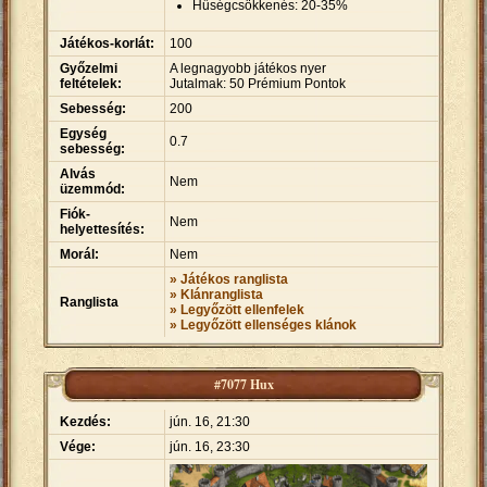
Hűségcsökkenés: 20-35%
Játékos-korlát:
100
Győzelmi
A legnagyobb játékos nyer
feltételek:
Jutalmak: 50 Prémium Pontok
Sebesség:
200
Egység
0.7
sebesség:
Alvás
Nem
üzemmód:
Fiók-
Nem
helyettesítés:
Morál:
Nem
» Játékos ranglista
» Klánranglista
Ranglista
» Legyőzött ellenfelek
» Legyőzött ellenséges klánok
#7077 Hux
Kezdés:
jún. 16, 21:30
Vége:
jún. 16, 23:30