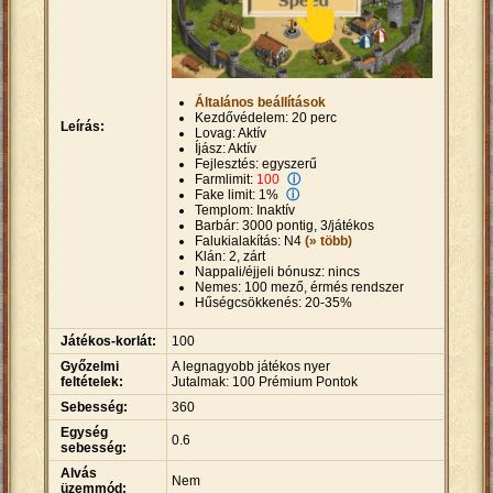
Általános beállítások
Kezdővédelem: 20 perc
Leírás:
Lovag: Aktív
Íjász: Aktív
Fejlesztés: egyszerű
Farmlimit:
100
ⓘ
Fake limit: 1%
ⓘ
Templom: Inaktív
Barbár: 3000 pontig, 3/játékos
Falukialakítás: N4
(» több)
Klán: 2, zárt
Nappali/éjjeli bónusz: nincs
Nemes: 100 mező, érmés rendszer
Hűségcsökkenés: 20-35%
Játékos-korlát:
100
Győzelmi
A legnagyobb játékos nyer
feltételek:
Jutalmak: 100 Prémium Pontok
Sebesség:
360
Egység
0.6
sebesség:
Alvás
Nem
üzemmód: