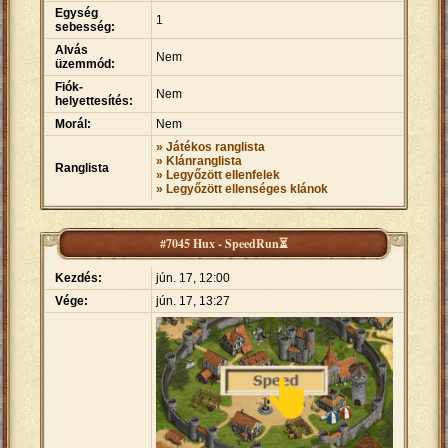
Egység
1
sebesség:
Alvás
Nem
üzemmód:
Fiók-
Nem
helyettesítés:
Morál:
Nem
» Játékos ranglista
» Klánranglista
Ranglista
» Legyőzött ellenfelek
» Legyőzött ellenséges klánok
#7045 Hux - SpeedRun⏳
Kezdés:
jún. 17, 12:00
Vége:
jún. 17, 13:27