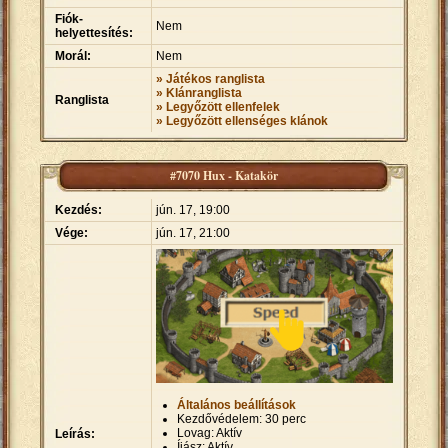
Fiók-
Nem
helyettesítés:
Morál:
Nem
» Játékos ranglista
» Klánranglista
Ranglista
» Legyőzött ellenfelek
» Legyőzött ellenséges klánok
#7070 Hux - Katakör
Kezdés:
jún. 17, 19:00
Vége:
jún. 17, 21:00
Általános beállítások
Kezdővédelem: 30 perc
Lovag: Aktív
Leírás:
Íjász: Aktív