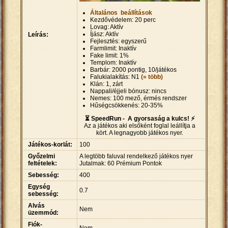
Általános beállítások
Kezdővédelem: 20 perc
Lovag: Aktív
Íjász: Aktív
Leírás:
Fejlesztés: egyszerű
Farmlimit: Inaktív
Fake limit: 1%
Templom: Inaktív
Barbár: 2000 pontig, 10/játékos
Falukialakítás: N1
(» több)
Klán: 1, zárt
Nappali/éjjeli bónusz: nincs
Nemes: 100 mező, érmés rendszer
Hűségcsökkenés: 20-35%
⏳ SpeedRun - A gyorsaság a kulcs! ⚡
Az a játékos aki elsőként foglal leállítja a
kört. A legnagyobb játékos nyer.
Játékos-korlát:
100
Győzelmi
A legtöbb faluval rendelkező játékos nyer
feltételek:
Jutalmak: 60 Prémium Pontok
Sebesség:
400
Egység
0.7
sebesség:
Alvás
Nem
üzemmód:
Fiók-