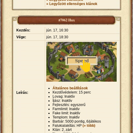
» Legyőzött ellenséges klánok
#7062 Hux
Kezdés:
jún. 17, 16:30
Vége:
jún. 17, 18:30
Általános beállítások
Kezdővédelem: 15 perc
Leírás:
Lovag: Inaktív
Íjász: Inaktív
Fejlesztés: egyszerű
Farmlimit: Inaktív
Fake limit: Inaktív
Templom: Inaktív
Barbár: 5000 pontig, 6/játékos
Falukialakítás: HP
(» több)
Klán: 2, zárt