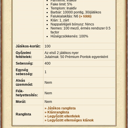
Farmlimit: Inaktív
Fake limit: 5%
Templom: Inaktív
Barbár: 10000 pontig, 30/játékos
Falukialakítás: N6
(» több)
Klán: 1, zárt
Nappali/éjjeli bónusz: Nincs
Nemes: 100 mező, érmés rendszer 0.5
factor
Hűségcsökkenés: 100%
Játékos-korlát:
100
Győzelmi
Az első 2 játékos nyer
feltételek:
Jutalmak: 50 Prémium Pontok egyenként
Sebesség:
400
Egység
1
sebesség:
Alvás
Nem
üzemmód:
Fiók-
Nem
helyettesítés:
Morál:
Nem
» Játékos ranglista
» Klánranglista
Ranglista
» Legyőzött ellenfelek
» Legyőzött ellenséges klánok