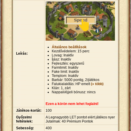
Általános beállítások
Kezdővédelem: 15 perc
Leírás:
Lovag: Inaktív
Íjász: Inaktív
Fejlesztés: egyszerű
Farmlimit: Inaktív
Fake limit: Inaktív
Templom: Inaktív
Barbár: 5000 pontig, 2/játékos
Falukialakítás: HP emelt
(» több)
Klán: 1, zárt
Nappali/éjjeli bónusz: nincs
Ezen a körön nem lehet foglalni!
Játékos-korlát:
100
Győzelmi
A Legnagyobb LET pontot elért játékos nyer
feltételek:
Jutalmak: 40 Prémium Pontok
Sebesség:
400